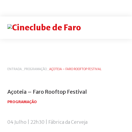
Login
or
register
INICIAR
ENTRADA
_
PROGRAMAÇÃO
_
AÇOTEIA – FARO ROOFTOP FESTIVAL
SESSÃO
Rememb
Açoteia
–
Faro
Rooftop
Festival
me
PROGRAMAÇÃO
Esqueceu-
se
do
04 Julho | 22h30 | Fábrica da Cerveja
nome