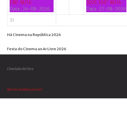
128’. M/16
2025. 109’. M/14
Data :
24-08-2026
Data :
27-08-2026
31
Há
Cinema
na
República
2026
Festa
do
Cinema
ao
Ar
Livre
2026
Cineclube de Faro
Back to desktop version