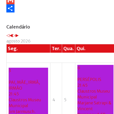
WhatsApp
+
Gmail
Share
Ano
Mês
Próximo
Próximo
Calendário
anterior
anterior
ano
mês
agosto 2026
Seg.
Ter.
Qua.
Qui.
6
3
PERSÉPOLIS
PAI, MÃE, IRMÃ,
21:45
IRMÃO
Claustros Museu
21:45
Municipal
Claustros Museu
4
5
Marjane Satrapi &
Municipal
Vincent
Jim Jarmusch.