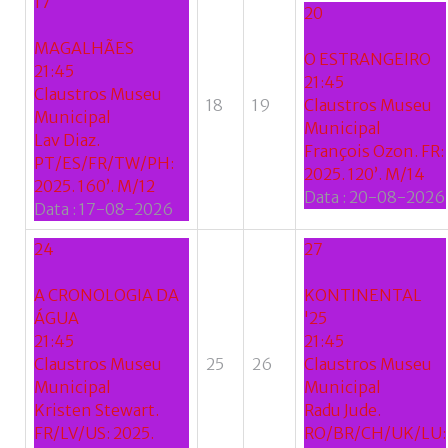
17
20
MAGALHÃES
O ESTRANGEIRO
21:45
21:45
Claustros Museu
18
19
Claustros Museu
Municipal
Municipal
Lav Diaz.
François Ozon. FR:
PT/ES/FR/TW/PH:
2025. 120’. M/14
2025. 160’. M/12
Data :
20-08-2026
Data :
17-08-2026
24
27
A CRONOLOGIA DA
KONTINENTAL
ÁGUA
'25
21:45
21:45
Claustros Museu
25
26
Claustros Museu
Municipal
Municipal
Kristen Stewart.
Radu Jude.
FR/LV/US: 2025.
RO/BR/CH/UK/LU: