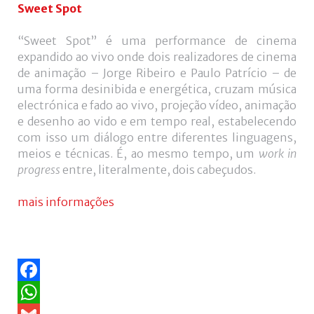
de
Sweet Spot
utilizador?
/
“Sweet Spot” é uma performance de cinema
Esqueceu-
expandido ao vivo onde dois realizadores de cinema
se
de animação – Jorge Ribeiro e Paulo Patrício – de
da
uma forma desinibida e energética, cruzam música
senha?
electrónica e fado ao vivo, projeção vídeo, animação
e desenho ao vido e em tempo real, estabelecendo
com isso um diálogo entre diferentes linguagens,
meios e técnicas. É, ao mesmo tempo, um
work in
progress
entre, literalmente, dois cabeçudos.
Login
mais informações
with
Login
Facebook
with
Google
Facebook