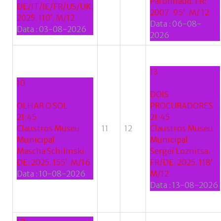
Paronnaud. FR:
DE/IT/IE/FR/US/UK:
2007. 95'. M/ 12
2025. 110’. M/12
Data :
06-08-
Data :
03-08-2026
2026
13
10
DOIS
OLHAR O SOL
PROCURADORES
21:45
21:45
Claustros Museu
11
12
Claustros Museu
Municipal
Municipal
Mascha Schilinski.
Sergei Loznitsa.
DE: 2025. 155’. M/16
FR/DE: 2025. 118’.
Data :
10-08-2026
M/12
Data :
13-08-2026