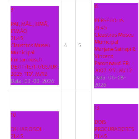
6
3
PERSÉPOLIS
PAI, MÃE, IRMÃ,
21:45
IRMÃO
Claustros Museu
21:45
Municipal
Claustros Museu
4
5
Marjane Satrapi &
Municipal
Vincent
Jim Jarmusch.
Paronnaud. FR:
DE/IT/IE/FR/US/UK:
2007. 95'. M/ 12
2025. 110’. M/12
Data :
06-08-
Data :
03-08-2026
2026
13
10
DOIS
OLHAR O SOL
PROCURADORES
21:45
21:45