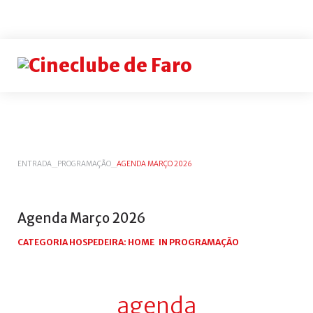
Login
or
register
INICIAR
ENTRADA
_
PROGRAMAÇÃO
_
AGENDA MARÇO 2026
SESSÃO
Remem
me
Agenda
Março
2026
Esqueceu-
CATEGORIA HOSPEDEIRA:
HOME
IN
PROGRAMAÇÃO
se
do
nome
agenda
de