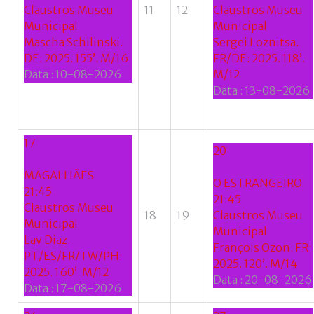
Claustros Museu
11
12
Claustros Museu
Municipal
Municipal
Mascha Schilinski.
Sergei Loznitsa.
DE: 2025. 155’. M/16
FR/DE: 2025. 118’.
Data :
10-08-2026
M/12
Data :
13-08-2026
17
20
MAGALHÃES
O ESTRANGEIRO
21:45
21:45
Claustros Museu
18
19
Claustros Museu
Municipal
Municipal
Lav Diaz.
François Ozon. FR:
PT/ES/FR/TW/PH:
2025. 120’. M/14
2025. 160’. M/12
Data :
20-08-2026
Data :
17-08-2026