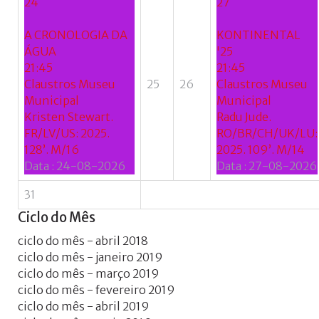
24
27
A CRONOLOGIA DA
KONTINENTAL
ÁGUA
'25
21:45
21:45
Claustros Museu
25
26
Claustros Museu
Municipal
Municipal
Kristen Stewart.
Radu Jude.
FR/LV/US: 2025.
RO/BR/CH/UK/LU:
128’. M/16
2025. 109’. M/14
Data :
24-08-2026
Data :
27-08-2026
31
Ciclo
do
Mês
ciclo do mês - abril 2018
ciclo do mês - janeiro 2019
ciclo do mês - março 2019
ciclo do mês - fevereiro 2019
ciclo do mês - abril 2019