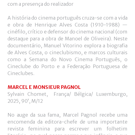
utilizador?
com a presença do realizador
/
Esqueceu-
A história do cinema português cruza-se com a vida
se
e obra de Henrique Alves Costa (1910-1988) —
da
cinéfilo, crítico e defensor do cinema nacional (com
senha?
destaque para a obra de Manoel de Oliveira). Neste
documentário, Manuel Vitorino explora a biografia
de Alves Costa, o cineclubismo, e marcos culturais
como a Semana do Novo Cinema Português, o
Cineclube do Porto e a Federação Portuguesa de
Login
Cineclubes.
with
Login
MARCEL E MONSIEUR PAGNOL
Sylvain Chomet, França/ Bélgica/ Luxemburgo,
Facebook
with
2025, 90’, M/12
Google
No auge da sua fama, Marcel Pagnol recebe uma
encomenda da editora-chefe de uma importante
revista feminina para escrever um folhetim
+