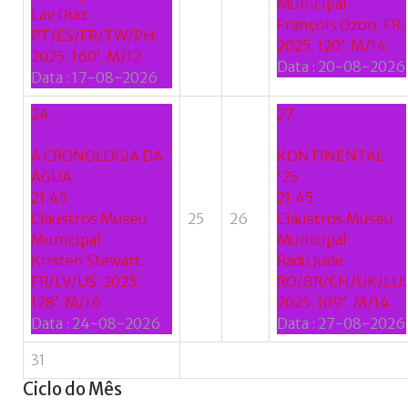
Municipal
Lav Diaz.
François Ozon. FR:
PT/ES/FR/TW/PH:
2025. 120’. M/14
2025. 160’. M/12
Data :
20-08-2026
Data :
17-08-2026
24
27
A CRONOLOGIA DA
KONTINENTAL
ÁGUA
'25
21:45
21:45
Claustros Museu
25
26
Claustros Museu
Municipal
Municipal
Kristen Stewart.
Radu Jude.
FR/LV/US: 2025.
RO/BR/CH/UK/LU:
128’. M/16
2025. 109’. M/14
Data :
24-08-2026
Data :
27-08-2026
31
Ciclo
do
Mês