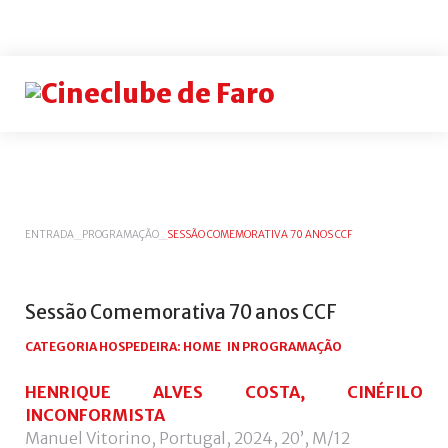
Login
or
register
INICIAR
ENTRADA
_
PROGRAMAÇÃO
_
SESSÃO COMEMORATIVA 70 ANOS CCF
SESSÃO
Remem
me
Sessão
Comemorativa
70
anos
CCF
Esqueceu-
CATEGORIA HOSPEDEIRA:
HOME
IN
PROGRAMAÇÃO
se
do
HENRIQUE ALVES COSTA, CINÉFILO
nome
INCONFORMISTA
de
Manuel Vitorino, Portugal, 2024, 20’, M/12