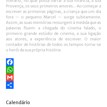
literário, no qual possa narrar a sua infância, a sua
Provença, os seus primeiros amores... Ao começar a
escrever as primeiras páginas, a criança que um dia
fora — o pequeno Marcel — surge subitamente.
Assim, as suas memórias ressurgem à medida que as
palavras fluem: a chegada do cinema falado, o
primeiro grande estúdio de cinema, a sua ligação
aos atores, a experiência de escrever. O maior
contador de histórias de todos os tempos torna-se
o herói da sua própria história.
Facebook
WhatsApp
Gmail
Share
Ano
Mês
Próximo
Próximo
Calendário
anterior
anterior
ano
mês