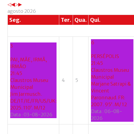
agosto 2026
Seg.
Ter.
Qua.
Qui.
6
3
PERSÉPOLIS
PAI, MÃE, IRMÃ,
21:45
IRMÃO
Claustros Museu
21:45
Municipal
Claustros Museu
4
5
Marjane Satrapi &
Municipal
Vincent
Jim Jarmusch.
Paronnaud. FR:
DE/IT/IE/FR/US/UK:
2007. 95'. M/ 12
2025. 110’. M/12
Data :
06-08-
Data :
03-08-2026
2026