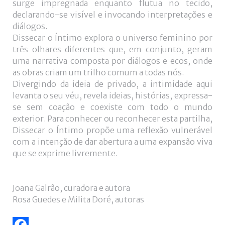
surge impregnada enquanto flutua no tecido,
de
declarando-se visível e invocando interpretações e
utilizador?
diálogos.
/
Dissecar o Íntimo explora o universo feminino por
Esqueceu-
três olhares diferentes que, em conjunto, geram
se
uma narrativa composta por diálogos e ecos, onde
da
as obras criam um trilho comum a todas nós.
senha?
Divergindo da ideia de privado, a intimidade aqui
levanta o seu véu, revela ideias, histórias, expressa-
se sem coação e coexiste com todo o mundo
exterior. Para conhecer ou reconhecer esta partilha,
Login
Dissecar o Íntimo propõe uma reflexão vulnerável
com a intenção de dar abertura a uma expansão viva
with
que se exprime livremente.
Login
Facebook
with
Joana Galrão, curadora e autora
Rosa Guedes e Milita Doré, autoras
Google