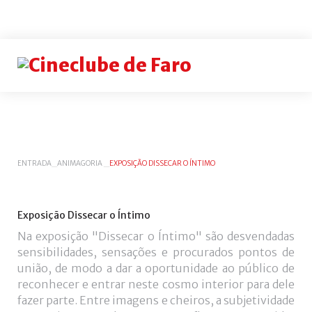
Login
or
register
INICIAR
ENTRADA
_
ANIMAGORIA
_
EXPOSIÇÃO DISSECAR O ÍNTIMO
SESSÃO
Rememb
Exposição
Dissecar
o
Íntimo
me
Na exposição "Dissecar o Íntimo" são desvendadas
sensibilidades, sensações e procurados pontos de
Esqueceu-
união, de modo a dar a oportunidade ao público de
se
reconhecer e entrar neste cosmo interior para dele
do
fazer parte. Entre imagens e cheiros, a subjetividade
nome