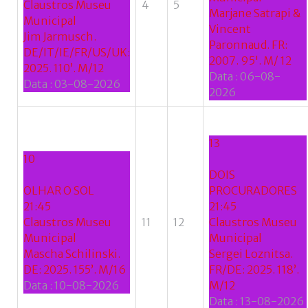
Claustros Museu
4
5
Marjane Satrapi &
Municipal
Vincent
Jim Jarmusch.
Paronnaud. FR:
DE/IT/IE/FR/US/UK:
2007. 95'. M/ 12
2025. 110’. M/12
Data :
06-08-
Data :
03-08-2026
2026
13
10
DOIS
OLHAR O SOL
PROCURADORES
21:45
21:45
Claustros Museu
11
12
Claustros Museu
Municipal
Municipal
Mascha Schilinski.
Sergei Loznitsa.
DE: 2025. 155’. M/16
FR/DE: 2025. 118’.
Data :
10-08-2026
M/12
Data :
13-08-2026