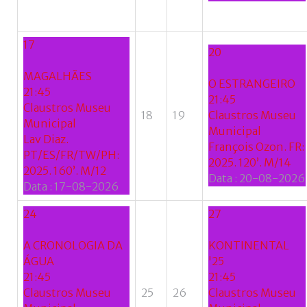
17
20
MAGALHÃES
O ESTRANGEIRO
21:45
21:45
Claustros Museu
18
19
Claustros Museu
Municipal
Municipal
Lav Diaz.
François Ozon. FR:
PT/ES/FR/TW/PH:
2025. 120’. M/14
2025. 160’. M/12
Data :
20-08-2026
Data :
17-08-2026
24
27
A CRONOLOGIA DA
KONTINENTAL
ÁGUA
'25
21:45
21:45
Claustros Museu
25
26
Claustros Museu