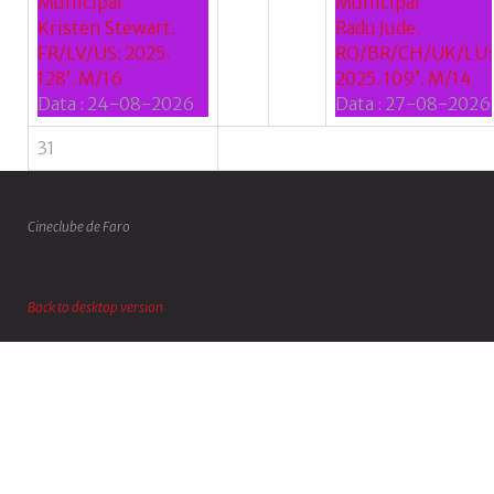
Municipal
Municipal
Kristen Stewart.
Radu Jude.
FR/LV/US: 2025.
RO/BR/CH/UK/LU:
128’. M/16
2025. 109’. M/14
Data :
24-08-2026
Data :
27-08-2026
31
Cineclube de Faro
Back to desktop version