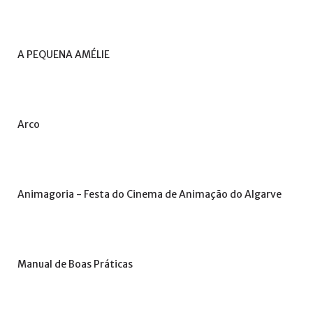
de
utilizador?
/
Esqueceu-
A
PEQUENA
AMÉLIE
se
da
senha?
Arco
Login
Animagoria
-
Festa
do
Cinema
de
Animação
do
Algarve
with
Login
Facebook
with
Manual
de
Boas
Práticas
Google