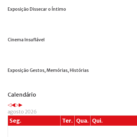
+
Exposição
Dissecar
o
Íntimo
Cinema
Insuflável
Exposição
Gestos,
Memórias,
Histórias
Ano
Mês
Próximo
Próximo
Calendário
anterior
anterior
ano
mês
agosto 2026
Seg.
Ter.
Qua.
Qui.