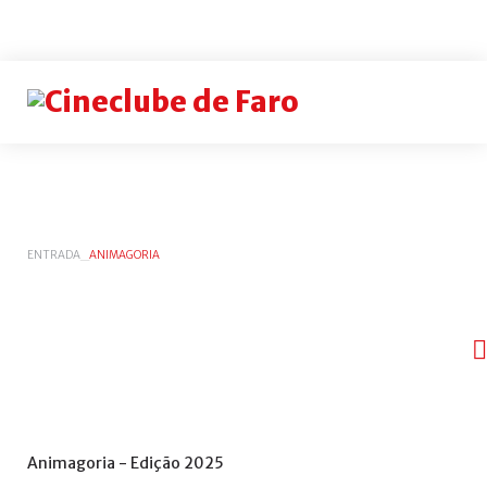
Login
or
register
INICIAR
ENTRADA
_
ANIMAGORIA
SESSÃO
Rememb
me
Esqueceu-
se
do
Animagoria
-
Edição
2025
nome