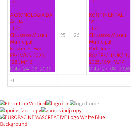
24
27
A CRONOLOGIA DA
KONTINENTAL
ÁGUA
'25
21:45
21:45
Claustros Museu
25
26
Claustros Museu
Municipal
Municipal
Kristen Stewart.
Radu Jude.
FR/LV/US: 2025.
RO/BR/CH/UK/LU:
128’. M/16
2025. 109’. M/14
Data :
24-08-2026
Data :
27-08-2026
31