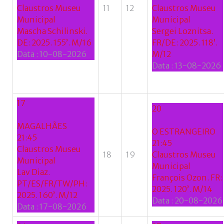
Claustros Museu
11
12
Claustros Museu
Municipal
Municipal
Mascha Schilinski.
Sergei Loznitsa.
DE: 2025. 155’. M/16
FR/DE: 2025. 118’.
Data :
10-08-2026
M/12
Data :
13-08-2026
17
20
MAGALHÃES
O ESTRANGEIRO
21:45
21:45
Claustros Museu
18
19
Claustros Museu
Municipal
Municipal
Lav Diaz.
François Ozon. FR:
PT/ES/FR/TW/PH:
2025. 120’. M/14
2025. 160’. M/12
Data :
20-08-2026
Data :
17-08-2026