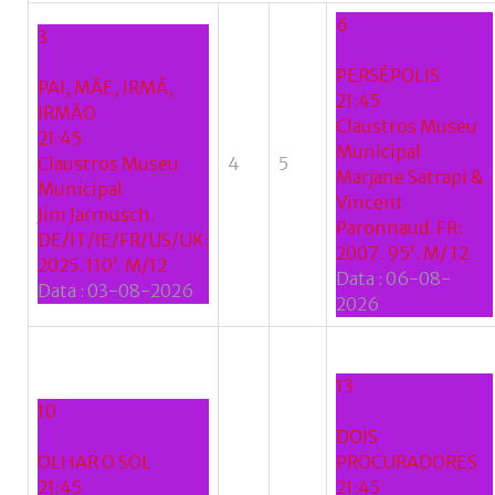
6
3
PERSÉPOLIS
PAI, MÃE, IRMÃ,
21:45
IRMÃO
Claustros Museu
21:45
Municipal
Claustros Museu
4
5
Marjane Satrapi &
Municipal
Vincent
Jim Jarmusch.
Paronnaud. FR:
DE/IT/IE/FR/US/UK:
2007. 95'. M/ 12
2025. 110’. M/12
Data :
06-08-
Data :
03-08-2026
2026
13
10
DOIS
OLHAR O SOL
PROCURADORES
21:45
21:45