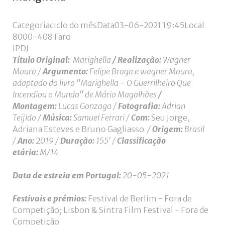
de
utilizador?
Categoria
ciclo do mês
Data
03-06-2021
19:45
Local
/
8000-408 Faro
Esqueceu-
IPDJ
se
Título Original:
Marighella
/ Realização:
Wagner
da
Moura /
Argumento:
Felipe Braga e wagner Moura,
senha?
adaptado do livro "Marighella - O Guerrilheiro Que
Incendiou o Mundo" de Mário Magalhães
/
Montagem:
Lucas Gonzaga /
Fotografia:
Adrian
Teijido
/
Música:
Samuel Ferrari /
Com:
Seu Jorge,
Login
Adriana Esteves e Bruno Gagliasso
/
Origem:
Brasil
/
Ano:
2019 /
Duração:
155' /
Classificação
with
etária:
M/14
Login
Facebook
Data de estreia em Portugal:
20-05-2021
with
Festivais e prémios:
Festival de Berlim - Fora de
Google
Competição; Lisbon & Sintra Film Festival - Fora de
Competição