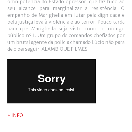
omnipotência do Estado opressor, que faz tudo ao
seu alcance para marginalizar a resistência. O
empenho de Marighella em lutar pela dignidade e
pela justiça leva à violência e ao terror. Pouco tarda
para que Marighella seja visto como o inimigo
público nº 1. Um grupo de comandos chefiados por
um brutal agente da polícia chamado Lúcio não pára
de o perseguir. ALAMBIQUE FILMES
+ INFO