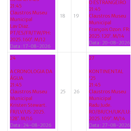
O ESTRANGEIRO
21:45
21:45
Claustros Museu
18
19
Claustros Museu
Municipal
Municipal
Lav Diaz.
François Ozon. FR:
PT/ES/FR/TW/PH:
2025. 120’. M/14
2025. 160’. M/12
Data :
20-08-2026
Data :
17-08-2026
24
27
A CRONOLOGIA DA
KONTINENTAL
ÁGUA
'25
21:45
21:45
Claustros Museu
25
26
Claustros Museu
Municipal
Municipal
Kristen Stewart.
Radu Jude.
FR/LV/US: 2025.
RO/BR/CH/UK/LU:
128’. M/16
2025. 109’. M/14
Data :
24-08-2026
Data :
27-08-2026