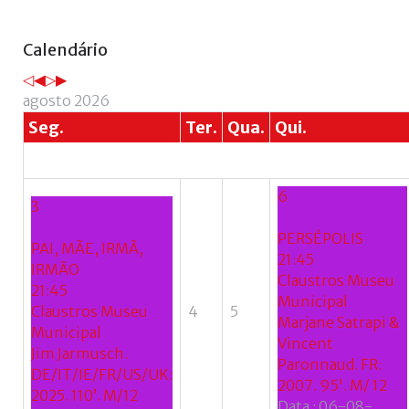
Ano
Mês
Próximo
Próximo
Calendário
anterior
anterior
ano
mês
agosto 2026
Seg.
Ter.
Qua.
Qui.
6
3
PERSÉPOLIS
PAI, MÃE, IRMÃ,
21:45
IRMÃO
Claustros Museu
21:45
Municipal
Claustros Museu
4
5
Marjane Satrapi &
Municipal
Vincent
Jim Jarmusch.
Paronnaud. FR:
DE/IT/IE/FR/US/UK:
2007. 95'. M/ 12
2025. 110’. M/12
Data :
06-08-