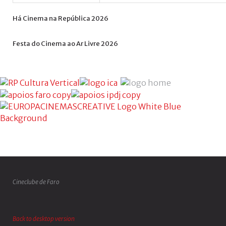
Há
Cinema
na
República
2026
Festa
do
Cinema
ao
Ar
Livre
2026
Cineclube de Faro
Back to desktop version