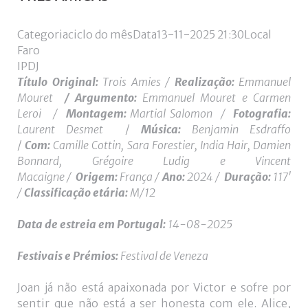
de
utilizador?
Categoria
ciclo do mês
Data
13-11-2025
21:30
Local
/
Faro
Esqueceu-
IPDJ
se
Título Original:
Trois Amies /
Realização:
Emmanuel
da
Mouret
/ Argumento:
Emmanuel Mouret e Carmen
senha?
Leroi /
Montagem:
Martial Salomon /
Fotografia:
Laurent Desmet
/
Música:
Benjamin Esdraffo
/
Com:
Camille Cottin, Sara Forestier, India Hair, Damien
Bonnard, Grégoire Ludig e Vincent
Login
Macaigne
/
Origem:
França /
Ano:
2024 /
Duração:
117'
/
Classificação etária:
M/12
with
Login
Data de estreia
em Portugal:
14-08-2025
Facebook
with
Festivais e Prémios:
Festival de Veneza
Google
Joan já não está apaixonada por Victor e sofre por
sentir que não está a ser honesta com ele. Alice,