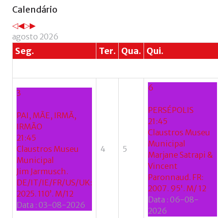
Ano
Mês
Próximo
Próximo
Calendário
anterior
anterior
ano
mês
agosto 2026
Seg.
Ter.
Qua.
Qui.
6
3
PERSÉPOLIS
PAI, MÃE, IRMÃ,
21:45
IRMÃO
Claustros Museu
21:45
Municipal
Claustros Museu
4
5
Marjane Satrapi &
Municipal
Vincent
Jim Jarmusch.
Paronnaud. FR:
DE/IT/IE/FR/US/UK:
2007. 95'. M/ 12
2025. 110’. M/12
Data :
06-08-
Data :
03-08-2026
2026