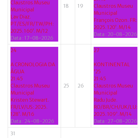
Claustros Museu
18
19
Claustros Museu
Municipal
Municipal
Lav Diaz.
François Ozon. FR:
PT/ES/FR/TW/PH:
2025. 120’. M/14
2025. 160’. M/12
Data :
20-08-2026
Data :
17-08-2026
24
27
A CRONOLOGIA DA
KONTINENTAL
ÁGUA
'25
21:45
21:45
Claustros Museu
25
26
Claustros Museu
Municipal
Municipal
Kristen Stewart.
Radu Jude.
FR/LV/US: 2025.
RO/BR/CH/UK/LU:
128’. M/16
2025. 109’. M/14
Data :
24-08-2026
Data :
27-08-2026
31