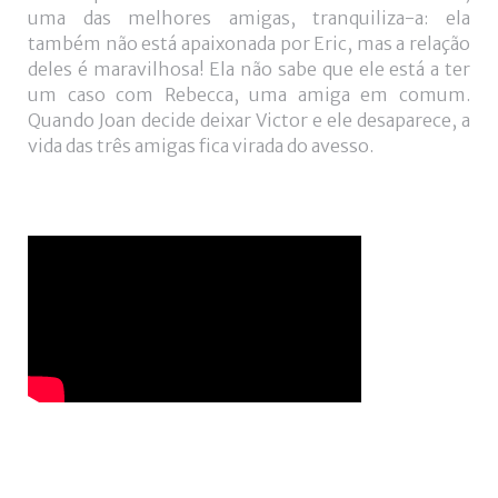
+
uma das melhores amigas, tranquiliza-a: ela
também não está apaixonada por Eric, mas a relação
deles é maravilhosa! Ela não sabe que ele está a ter
um caso com Rebecca, uma amiga em comum.
Quando Joan decide deixar Victor e ele desaparece, a
vida das três amigas fica virada do avesso.