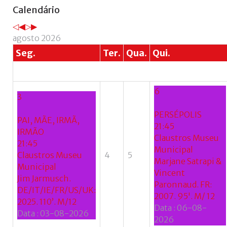
Ano
Mês
Próximo
Próximo
Calendário
anterior
anterior
ano
mês
agosto 2026
Seg.
Ter.
Qua.
Qui.
6
3
PERSÉPOLIS
PAI, MÃE, IRMÃ,
21:45
IRMÃO
Claustros Museu
21:45
Municipal
Claustros Museu
4
5
Marjane Satrapi &
Municipal
Vincent
Jim Jarmusch.
Paronnaud. FR:
DE/IT/IE/FR/US/UK:
2007. 95'. M/ 12
2025. 110’. M/12
Data :
06-08-
Data :
03-08-2026
2026