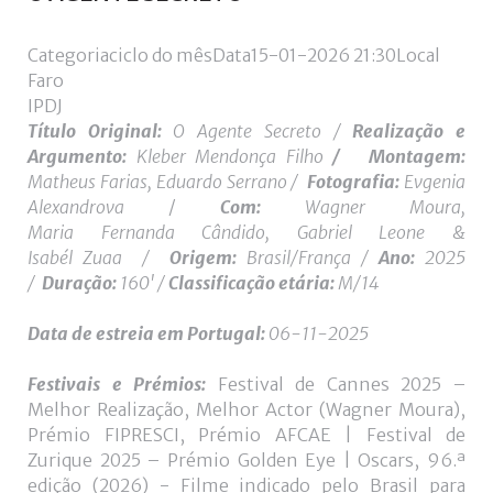
de
utilizador?
Categoria
ciclo do mês
Data
15-01-2026
21:30
Local
/
Faro
Esqueceu-
IPDJ
se
Título Original:
O Agente Secreto /
Realização e
da
Argumento:
Kleber Mendonça Filho
/
Montagem:
senha?
Matheus Farias, Eduardo Serrano /
Fotografia:
Evgenia
Alexandrova
/
Com:
Wagner Moura,
Maria Fernanda Cândido, Gabriel Leone &
Isabél Zuaa
/
Origem:
Brasil/França /
Ano:
2025
Login
/
Duração:
160' /
Classificação etária:
M/14
with
Data de estreia
em Portugal:
0
6-11-2025
Login
Facebook
Festivais e Prémios:
Festival de Cannes 2025 –
with
Melhor Realização, Melhor Actor (Wagner Moura),
Prémio FIPRESCI, Prémio AFCAE | Festival de
Google
Zurique 2025 – Prémio Golden Eye | Oscars, 96.ª
edição (2026) - Filme indicado pelo Brasil para