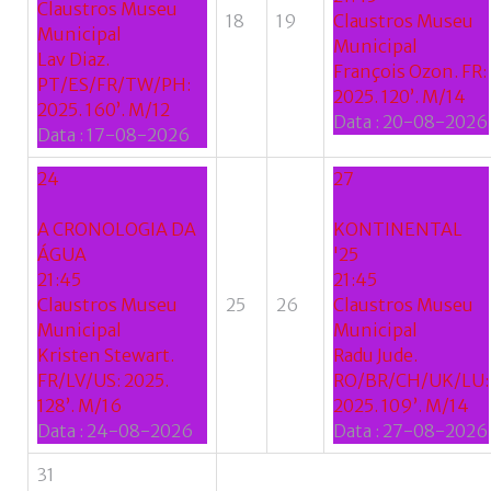
Claustros Museu
18
19
Claustros Museu
Municipal
Municipal
Lav Diaz.
François Ozon. FR:
PT/ES/FR/TW/PH:
2025. 120’. M/14
2025. 160’. M/12
Data :
20-08-2026
Data :
17-08-2026
24
27
A CRONOLOGIA DA
KONTINENTAL
ÁGUA
'25
21:45
21:45
Claustros Museu
25
26
Claustros Museu
Municipal
Municipal
Kristen Stewart.
Radu Jude.
FR/LV/US: 2025.
RO/BR/CH/UK/LU:
128’. M/16
2025. 109’. M/14
Data :
24-08-2026
Data :
27-08-2026
31