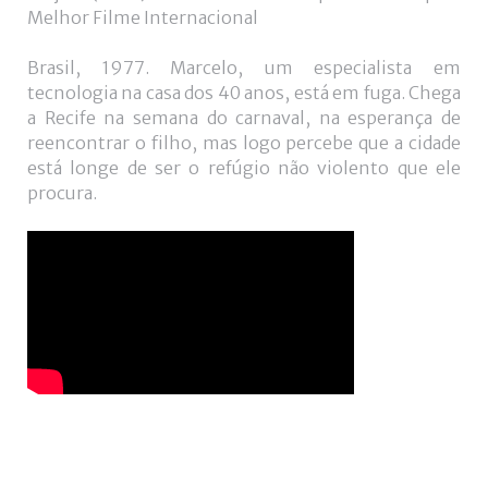
+
Melhor Filme Internacional
Brasil, 1977. Marcelo, um especialista em
tecnologia na casa dos 40 anos, está em fuga. Chega
a Recife na semana do carnaval, na esperança de
reencontrar o filho, mas logo percebe que a cidade
está longe de ser o refúgio não violento que ele
procura.