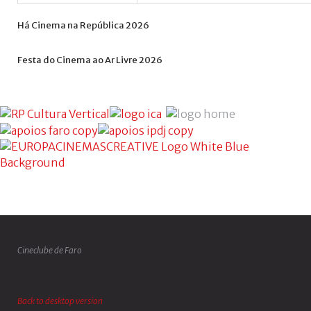
Há
Cinema
na
República
2026
Festa
do
Cinema
ao
Ar
Livre
2026
Cineclube de Faro
Back to desktop version