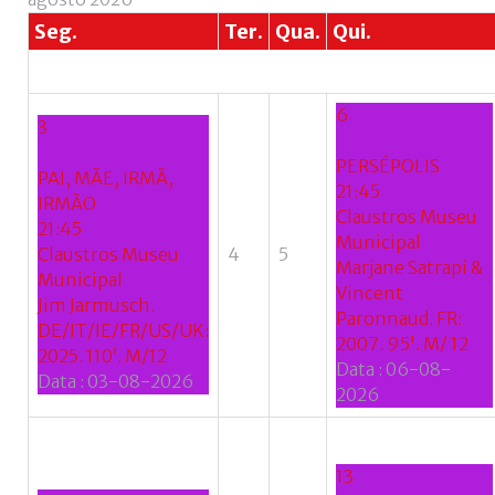
+
Seg.
Ter.
Qua.
Qui.
6
3
PERSÉPOLIS
PAI, MÃE, IRMÃ,
21:45
IRMÃO
Claustros Museu
21:45
Municipal
Claustros Museu
4
5
Marjane Satrapi &
Municipal
Vincent
Jim Jarmusch.
Paronnaud. FR:
DE/IT/IE/FR/US/UK:
2007. 95'. M/ 12
2025. 110’. M/12
Data :
06-08-
Data :
03-08-2026
2026
13