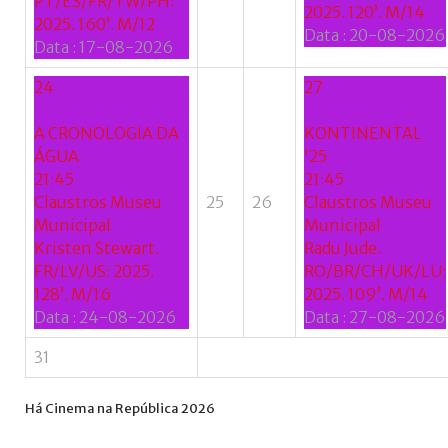
PT/ES/FR/TW/PH:
2025. 120’. M/14
2025. 160’. M/12
Data :
20-08-2026
Data :
17-08-2026
24
27
A CRONOLOGIA DA
KONTINENTAL
ÁGUA
'25
21:45
21:45
Claustros Museu
25
26
Claustros Museu
Municipal
Municipal
Kristen Stewart.
Radu Jude.
FR/LV/US: 2025.
RO/BR/CH/UK/LU:
128’. M/16
2025. 109’. M/14
Data :
24-08-2026
Data :
27-08-2026
31
Há
Cinema
na
República
2026