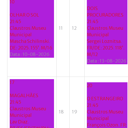
10
DOIS
OLHAR O SOL
PROCURADORES
21:45
21:45
Claustros Museu
11
12
Claustros Museu
Municipal
Municipal
Mascha Schilinski.
Sergei Loznitsa.
DE: 2025. 155’. M/16
FR/DE: 2025. 118’.
Data :
10-08-2026
M/12
Data :
13-08-2026
17
20
MAGALHÃES
O ESTRANGEIRO
21:45
21:45
Claustros Museu
18
19
Claustros Museu
Municipal
Municipal
Lav Diaz.
François Ozon. FR: