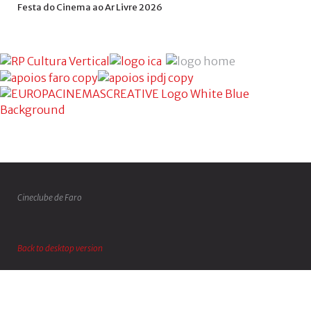
Festa
do
Cinema
ao
Ar
Livre
2026
Cineclube de Faro
Back to desktop version