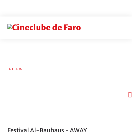
Login
or
register
INICIAR
ENTRADA
SESSÃO
Rememb
me
Esqueceu-
se
do
nome
Festival
Al-Bauhaus
-
AWAY