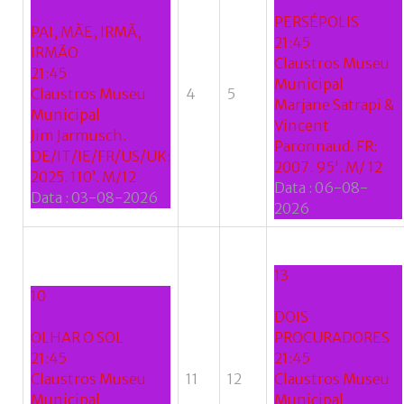
se
PERSÉPOLIS
do
PAI, MÃE, IRMÃ,
21:45
nome
IRMÃO
Claustros Museu
de
21:45
Municipal
utilizador?
Claustros Museu
4
5
Marjane Satrapi &
/
Municipal
Vincent
Esqueceu-
Jim Jarmusch.
Paronnaud. FR:
se
DE/IT/IE/FR/US/UK:
2007. 95'. M/ 12
da
2025. 110’. M/12
Data :
06-08-
senha?
Data :
03-08-2026
2026
13
Login
10
DOIS
with
OLHAR O SOL
PROCURADORES
Login
21:45
21:45
Facebook
Claustros Museu
11
12
Claustros Museu
with
Municipal
Municipal