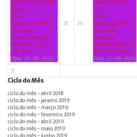
A CRONOLOGIA DA
KONTINENTAL
ÁGUA
'25
21:45
21:45
Claustros Museu
25
26
Claustros Museu
Municipal
Municipal
Kristen Stewart.
Radu Jude.
FR/LV/US: 2025.
RO/BR/CH/UK/LU:
128’. M/16
2025. 109’. M/14
Data :
24-08-2026
Data :
27-08-2026
31
Ciclo
do
Mês
ciclo do mês - abril 2018
ciclo do mês - janeiro 2019
ciclo do mês - março 2019
ciclo do mês - fevereiro 2019
ciclo do mês - abril 2019
ciclo do mês - maio 2019
ciclo do mês - junho 2019