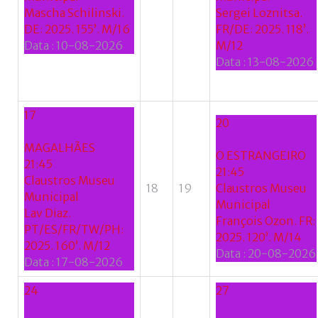
Mascha Schilinski.
Sergei Loznitsa.
Google
DE: 2025. 155’. M/16
FR/DE: 2025. 118’.
Data :
10-08-2026
M/12
+
Data :
13-08-2026
17
20
MAGALHÃES
O ESTRANGEIRO
21:45
21:45
Claustros Museu
18
19
Claustros Museu
Municipal
Municipal
Lav Diaz.
François Ozon. FR:
PT/ES/FR/TW/PH:
2025. 120’. M/14
2025. 160’. M/12
Data :
20-08-2026
Data :
17-08-2026
24
27