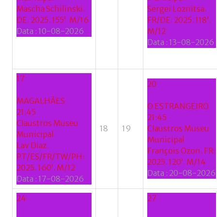
Mascha Schilinski.
Sergei Loznitsa.
Google
DE: 2025. 155’. M/16
FR/DE: 2025. 118’.
Data :
10-08-2026
M/12
+
Data :
13-08-2026
17
20
MAGALHÃES
O ESTRANGEIRO
21:45
21:45
Claustros Museu
18
19
Claustros Museu
Municipal
Municipal
Lav Diaz.
François Ozon. FR:
PT/ES/FR/TW/PH:
2025. 120’. M/14
2025. 160’. M/12
Data :
20-08-2026
Data :
17-08-2026
24
27