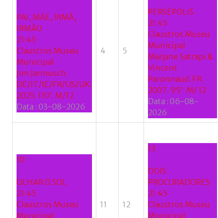
se
PERSÉPOLIS
do
PAI, MÃE, IRMÃ,
21:45
nome
IRMÃO
Claustros Museu
de
21:45
Municipal
utilizador?
Claustros Museu
4
5
Marjane Satrapi &
/
Municipal
Vincent
Esqueceu-
Jim Jarmusch.
Paronnaud. FR:
se
DE/IT/IE/FR/US/UK:
2007. 95'. M/ 12
da
2025. 110’. M/12
Data :
06-08-
senha?
Data :
03-08-2026
2026
13
Login
10
DOIS
with
OLHAR O SOL
PROCURADORES
Login
21:45
21:45
Facebook
Claustros Museu
11
12
Claustros Museu
with
Municipal
Municipal