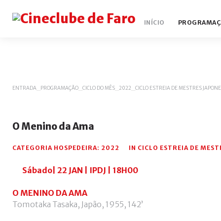
INÍCIO
PROGRAMAÇ
ENTRADA
_
PROGRAMAÇÃO
_
CICLO DO MÊS
_
2022
_
CICLO ESTREIA DE MESTRES JAPON
O
Menino
da
Ama
CATEGORIA HOSPEDEIRA:
2022
IN
CICLO ESTREIA DE MES
Sábado| 22 JAN | IPDJ | 18H00
O MENINO DA AMA
Tomotaka Tasaka, Japão, 1955, 142’