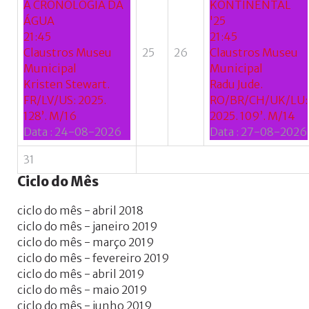
A CRONOLOGIA DA
KONTINENTAL
ÁGUA
'25
21:45
21:45
Claustros Museu
25
26
Claustros Museu
Municipal
Municipal
Kristen Stewart.
Radu Jude.
FR/LV/US: 2025.
RO/BR/CH/UK/LU:
128’. M/16
2025. 109’. M/14
Data :
24-08-2026
Data :
27-08-2026
31
Ciclo
do
Mês
ciclo do mês - abril 2018
ciclo do mês - janeiro 2019
ciclo do mês - março 2019
ciclo do mês - fevereiro 2019
ciclo do mês - abril 2019
ciclo do mês - maio 2019
ciclo do mês - junho 2019