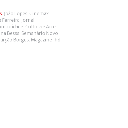
s
. João Lopes. Cinemax
 Ferreira. Jornal i
Comunidade, Cultura e Arte
sana Bessa. Semanário Novo
 Garção Borges. Magazine-hd