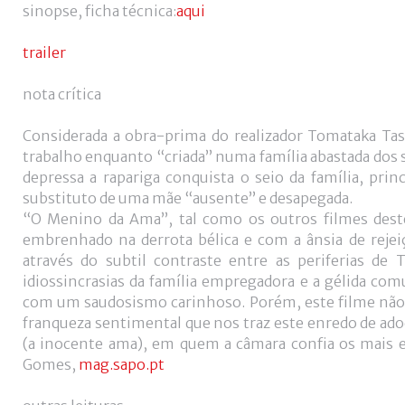
sinopse, ficha técnica:
aqui
trailer
nota crítica
Considerada a obra-prima do realizador Tomataka Tas
trabalho enquanto “criada” numa família abastada dos 
depressa a rapariga conquista o seio da família, p
substituto de uma mãe “ausente” e desapegada.
“O Menino da Ama”, tal como os outros filmes deste
embrenhado na derrota bélica e com a ânsia de rejeiç
através do subtil contraste entre as periferias de 
idiossincrasias da família empregadora e a gélida co
com um saudosismo carinhoso. Porém, este filme não v
franqueza sentimental que nos traz este enredo de adoç
(a inocente ama), em quem a câmara confia os mais 
Gomes,
mag.sapo.pt