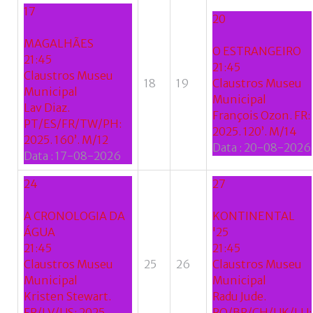
17
20
MAGALHÃES
O ESTRANGEIRO
21:45
21:45
Claustros Museu
18
19
Claustros Museu
Municipal
Municipal
Lav Diaz.
François Ozon. FR:
PT/ES/FR/TW/PH:
2025. 120’. M/14
2025. 160’. M/12
Data :
20-08-2026
Data :
17-08-2026
24
27
A CRONOLOGIA DA
KONTINENTAL
ÁGUA
'25
21:45
21:45
Claustros Museu
25
26
Claustros Museu
Municipal
Municipal
Kristen Stewart.
Radu Jude.
FR/LV/US: 2025.
RO/BR/CH/UK/LU: