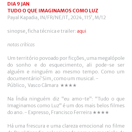
utilizador?
DIA 9 JAN
/
TUDO O QUE IMAGINAMOS COMO LUZ
Esqueceu-
Payal Kapadia, IN/FR/NE/IT, 2024, 115’, M/12
se
da
sinopse, ficha técnica e trailer:
aqui
senha?
notas críticas
Um território povoado por ficções, uma megalópole
do sonho e do esquecimento, ali pode-se ser
Login
alguém e ninguém ao mesmo tempo. Como um
documentário? Sim, como um musical. -
with
Login
Público, Vasco Câmara ★★★★
Facebook
with
Na Índia ninguém diz “eu amo-te”: “Tudo o que
Imaginamos como Luz” é um dos mais belos filmes
Google
do ano. - Expresso, Francisco Ferreira ★★★★
Há uma frescura e uma clareza emocional no filme
+