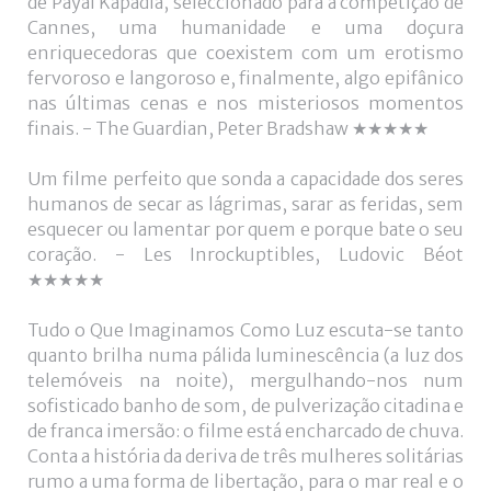
de Payal Kapadia, seleccionado para a competição de
Cannes, uma humanidade e uma doçura
enriquecedoras que coexistem com um erotismo
fervoroso e langoroso e, finalmente, algo epifânico
nas últimas cenas e nos misteriosos momentos
finais. - The Guardian, Peter Bradshaw ★★★★★
Um filme perfeito que sonda a capacidade dos seres
humanos de secar as lágrimas, sarar as feridas, sem
esquecer ou lamentar por quem e porque bate o seu
coração. - Les Inrockuptibles, Ludovic Béot
★★★★★
Tudo o Que Imaginamos Como Luz escuta-se tanto
quanto brilha numa pálida luminescência (a luz dos
telemóveis na noite), mergulhando-nos num
sofisticado banho de som, de pulverização citadina e
de franca imersão: o filme está encharcado de chuva.
Conta a história da deriva de três mulheres solitárias
rumo a uma forma de libertação, para o mar real e o