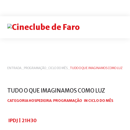
Login
or
register
INICIAR
ENTRADA
_
PROGRAMAÇÃO
_
CICLO DO MÊS
_
TUDO O QUE IMAGINAMOS COMO LUZ
SESSÃO
Remem
me
TUDO
O
QUE
IMAGINAMOS
COMO
LUZ
Esqueceu-
CATEGORIA HOSPEDEIRA:
PROGRAMAÇÃO
IN
CICLO DO MÊS
se
do
nome
IPDJ | 21H30
de