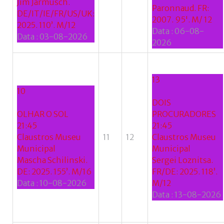
Jim Jarmusch.
Paronnaud. FR:
DE/IT/IE/FR/US/UK:
2007. 95'. M/ 12
2025. 110’. M/12
Data :
06-08-
Data :
03-08-2026
2026
13
10
DOIS
OLHAR O SOL
PROCURADORES
21:45
21:45
Claustros Museu
11
12
Claustros Museu
Municipal
Municipal
Mascha Schilinski.
Sergei Loznitsa.
DE: 2025. 155’. M/16
FR/DE: 2025. 118’.
Data :
10-08-2026
M/12
Data :
13-08-2026