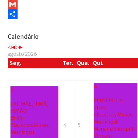
WhatsApp
Gmail
Share
Ano
Mês
Próximo
Próximo
Calendário
anterior
anterior
ano
mês
agosto 2026
Seg.
Ter.
Qua.
Qui.
6
3
PERSÉPOLIS
PAI, MÃE, IRMÃ,
21:45
IRMÃO
Claustros Museu
21:45
Municipal
Claustros Museu
4
5
Marjane Satrapi &
Municipal
Vincent