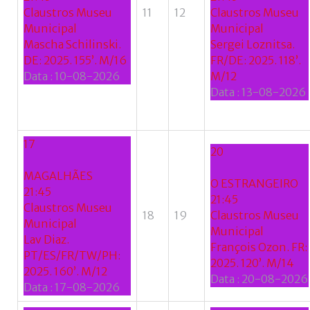
Claustros Museu
11
12
Claustros Museu
Municipal
Municipal
Mascha Schilinski.
Sergei Loznitsa.
DE: 2025. 155’. M/16
FR/DE: 2025. 118’.
Data :
10-08-2026
M/12
Data :
13-08-2026
17
20
MAGALHÃES
O ESTRANGEIRO
21:45
21:45
Claustros Museu
18
19
Claustros Museu
Municipal
Municipal
Lav Diaz.
François Ozon. FR:
PT/ES/FR/TW/PH:
2025. 120’. M/14
2025. 160’. M/12
Data :
20-08-2026
Data :
17-08-2026