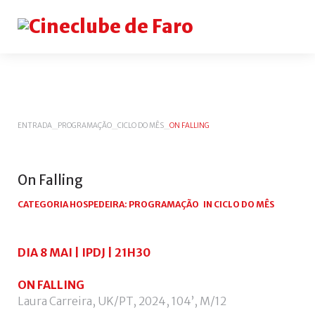
Login
or
register
ENTRADA
_
PROGRAMAÇÃO
_
CICLO DO MÊS
_
ON FALLING
INICIAR
On
Falling
SESSÃO
Remem
CATEGORIA HOSPEDEIRA:
PROGRAMAÇÃO
IN
CICLO DO MÊS
me
Esqueceu-
DIA 8 MAI | IPDJ | 21H30
se
do
ON FALLING
nome
Laura Carreira, UK/PT, 2024, 104’, M/12
de