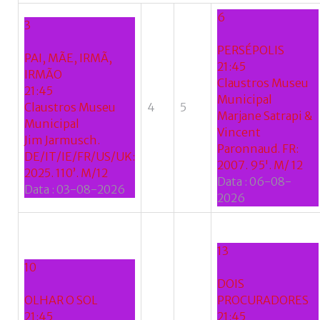
6
3
PERSÉPOLIS
PAI, MÃE, IRMÃ,
21:45
IRMÃO
Claustros Museu
21:45
Municipal
Claustros Museu
4
5
Marjane Satrapi &
Municipal
Vincent
Jim Jarmusch.
Paronnaud. FR:
DE/IT/IE/FR/US/UK:
2007. 95'. M/ 12
2025. 110’. M/12
Data :
06-08-
Data :
03-08-2026
2026
13
10
DOIS
OLHAR O SOL
PROCURADORES
21:45
21:45