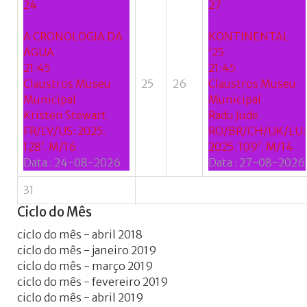
24
27
A CRONOLOGIA DA
KONTINENTAL
ÁGUA
'25
21:45
21:45
Claustros Museu
25
26
Claustros Museu
Municipal
Municipal
Kristen Stewart.
Radu Jude.
FR/LV/US: 2025.
RO/BR/CH/UK/LU:
128’. M/16
2025. 109’. M/14
Data :
24-08-2026
Data :
27-08-2026
31
Ciclo
do
Mês
ciclo do mês - abril 2018
ciclo do mês - janeiro 2019
ciclo do mês - março 2019
ciclo do mês - fevereiro 2019
ciclo do mês - abril 2019