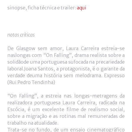
utilizador?
sinopse, ficha técnica e trailer:
aqui
/
Esqueceu-
se
da
notas críticas
senha?
De Glasgow sem amor, Laura Carreira estreia-se
naslongas com “On Falling”, drama realista sobre a
solidãode uma portuguesa sufocada na precariedade
Login
laboral.Joana Santos, a protagonista, é o garante da
verdade deuma história sem melodrama. Expresso
with
(Rui Pedro Tendinha)
Login
Facebook
“On Falling”, a estreia nas longas-metragens da
with
realizadora portuguesa Laura Carreira, radicada na
Escócia, é um excelente filme de realismo social,
Google
sobre a migração e as rotinas mal remuneradas de
trabalho na atualidade.
+
Trata-se no fundo, de um ensaio cinematográfico