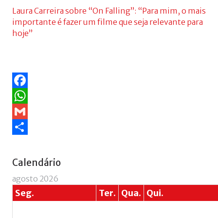
Laura Carreira sobre “On Falling”: “Para mim, o mais
importante é fazer um filme que seja relevante para
hoje”
Facebook
WhatsApp
Gmail
Share
Ano
Mês
Próximo
Próximo
Calendário
anterior
anterior
ano
mês
agosto 2026
Seg.
Ter.
Qua.
Qui.