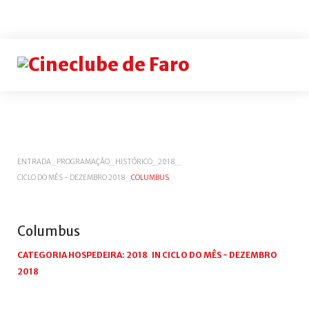
Login
or
register
INICIAR
ENTRADA
_
PROGRAMAÇÃO
_
HISTÓRICO
_
2018
_
CICLO DO MÊS - DEZEMBRO 2018
_
COLUMBUS
SESSÃO
Remem
me
Columbus
Esqueceu-
se
CATEGORIA HOSPEDEIRA:
2018
IN
CICLO DO MÊS - DEZEMBRO
do
2018
nome
de