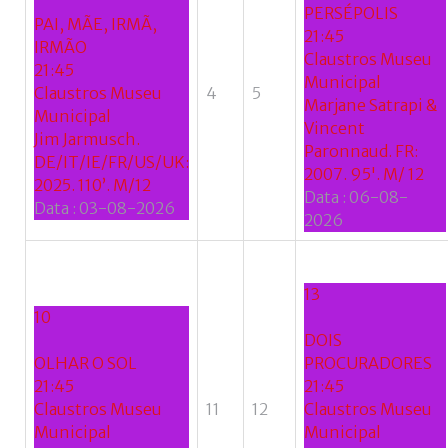
PERSÉPOLIS
PAI, MÃE, IRMÃ,
21:45
IRMÃO
Claustros Museu
21:45
Municipal
Claustros Museu
4
5
Marjane Satrapi &
Municipal
Vincent
Jim Jarmusch.
Paronnaud. FR:
DE/IT/IE/FR/US/UK:
2007. 95'. M/ 12
2025. 110’. M/12
Data :
06-08-
Data :
03-08-2026
2026
13
10
DOIS
OLHAR O SOL
PROCURADORES
21:45
21:45
Claustros Museu
11
12
Claustros Museu
Municipal
Municipal