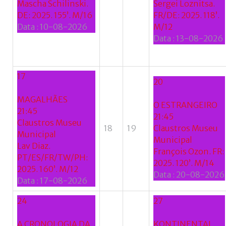
Mascha Schilinski.
Sergei Loznitsa.
DE: 2025. 155’. M/16
FR/DE: 2025. 118’.
Data :
10-08-2026
M/12
Data :
13-08-2026
17
20
MAGALHÃES
O ESTRANGEIRO
21:45
21:45
Claustros Museu
18
19
Claustros Museu
Municipal
Municipal
Lav Diaz.
François Ozon. FR:
PT/ES/FR/TW/PH:
2025. 120’. M/14
2025. 160’. M/12
Data :
20-08-2026
Data :
17-08-2026
24
27
A CRONOLOGIA DA
KONTINENTAL