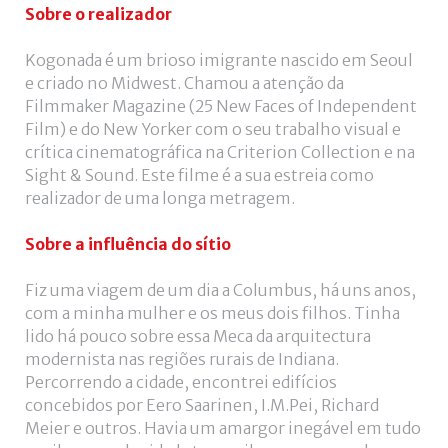
utilizador?
Sobre o realizador
/
Esqueceu-
Kogonada é um brioso imigrante nascido em Seoul
se
e criado no Midwest. Chamou a atenção da
da
Filmmaker Magazine (25 New Faces of Independent
senha?
Film) e do New Yorker com o seu trabalho visual e
crítica cinematográfica na Criterion Collection e na
Sight & Sound. Este filme é a sua estreia como
realizador de uma longa metragem.
Login
Sobre a influência do sítio
with
Login
Fiz uma viagem de um dia a Columbus, há uns anos,
com a minha mulher e os meus dois filhos. Tinha
Facebook
with
lido há pouco sobre essa Meca da arquitectura
modernista nas regiões rurais de Indiana.
Google
Percorrendo a cidade, encontrei edifícios
concebidos por Eero Saarinen, I.M.Pei, Richard
Meier e outros. Havia um amargor inegável em tudo
+