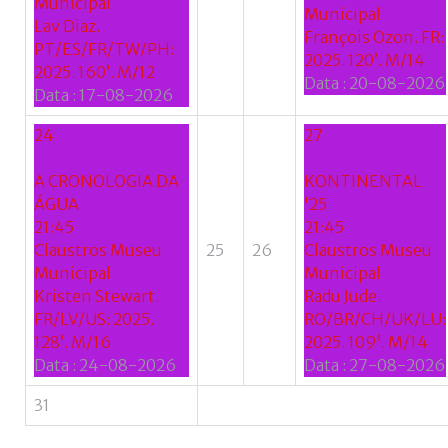
Municipal
Municipal
Lav Diaz.
François Ozon. FR:
PT/ES/FR/TW/PH:
2025. 120’. M/14
2025. 160’. M/12
Data :
20-08-2026
Data :
17-08-2026
24
27
A CRONOLOGIA DA
KONTINENTAL
ÁGUA
'25
21:45
21:45
Claustros Museu
25
26
Claustros Museu
Municipal
Municipal
Kristen Stewart.
Radu Jude.
FR/LV/US: 2025.
RO/BR/CH/UK/LU:
128’. M/16
2025. 109’. M/14
Data :
24-08-2026
Data :
27-08-2026
31