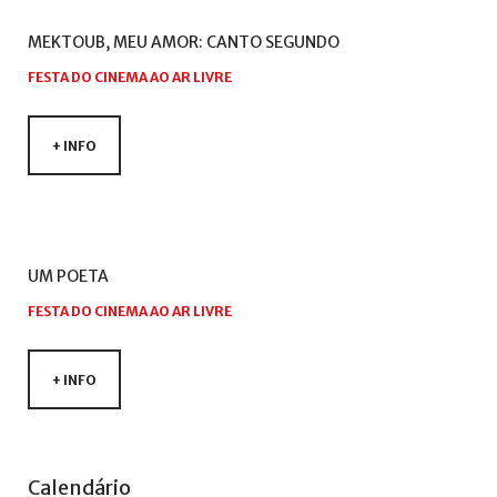
MEKTOUB,
MEU
AMOR:
CANTO
SEGUNDO
FESTA DO CINEMA AO AR LIVRE
+ INFO
UM
POETA
FESTA DO CINEMA AO AR LIVRE
+ INFO
Ano
Mês
Próximo
Próximo
Calendário