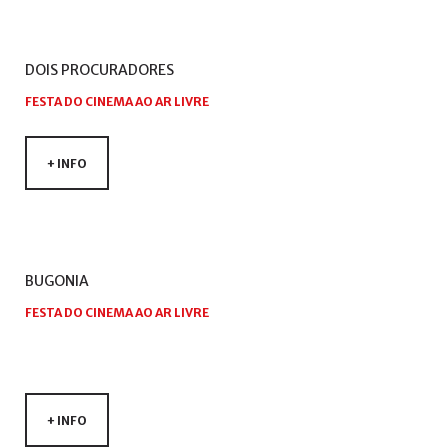
de
utilizador?
/
DOIS
PROCURADORES
Esqueceu-
se
FESTA DO CINEMA AO AR LIVRE
da
senha?
+ INFO
Login
BUGONIA
with
Login
FESTA DO CINEMA AO AR LIVRE
Facebook
with
Google
+ INFO