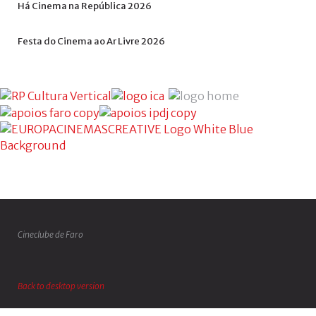
Há
Cinema
na
República
2026
Festa
do
Cinema
ao
Ar
Livre
2026
Cineclube de Faro
Back to desktop version