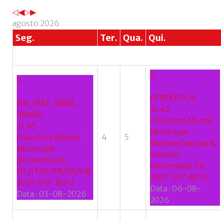
anterior
anterior
ano
mês
agosto 2026
Seg.
Ter.
Qua.
Qui.
6
3
PERSÉPOLIS
PAI, MÃE, IRMÃ,
21:45
IRMÃO
Claustros Museu
21:45
Municipal
Claustros Museu
4
5
Marjane Satrapi &
Municipal
Vincent
Jim Jarmusch.
Paronnaud. FR:
DE/IT/IE/FR/US/UK:
2007. 95'. M/ 12
2025. 110’. M/12
Data :
06-08-
Data :
03-08-2026
2026