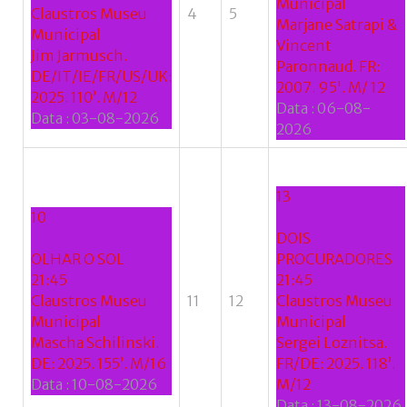
Municipal
+
Claustros Museu
4
5
Marjane Satrapi &
Municipal
Vincent
Jim Jarmusch.
Paronnaud. FR:
DE/IT/IE/FR/US/UK:
2007. 95'. M/ 12
2025. 110’. M/12
Data :
06-08-
Data :
03-08-2026
2026
13
10
DOIS
OLHAR O SOL
PROCURADORES
21:45
21:45
Claustros Museu
11
12
Claustros Museu
Municipal
Municipal
Mascha Schilinski.
Sergei Loznitsa.
DE: 2025. 155’. M/16
FR/DE: 2025. 118’.
Data :
10-08-2026
M/12
Data :
13-08-2026