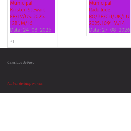
Municipal
Municipal
Kristen Stewart.
Radu Jude.
FR/LV/US: 2025.
RO/BR/CH/UK/LU:
128’. M/16
2025. 109’. M/14
Data :
24-08-2026
Data :
27-08-2026
31
Cineclube de Faro
Back to desktop version