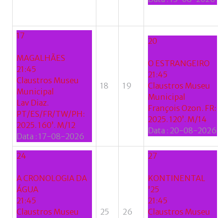
17
20
MAGALHÃES
O ESTRANGEIRO
21:45
21:45
Claustros Museu
18
19
Claustros Museu
Municipal
Municipal
Lav Diaz.
François Ozon. FR:
PT/ES/FR/TW/PH:
2025. 120’. M/14
2025. 160’. M/12
Data :
20-08-2026
Data :
17-08-2026
24
27
A CRONOLOGIA DA
KONTINENTAL
ÁGUA
'25
21:45
21:45
Claustros Museu
25
26
Claustros Museu