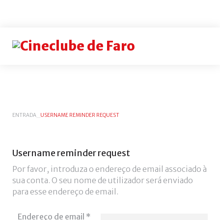
Login
or
register
INICIAR
ENTRADA
_
USERNAME REMINDER REQUEST
SESSÃO
Rememb
Username
reminder
request
me
Por favor, introduza o endereço de email associado à
Esqueceu-
sua conta. O seu nome de utilizador será enviado
se
para esse endereço de email.
do
nome
Endereço de email
*