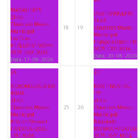
MAGALHÃES
O ESTRANGEIRO
21:45
21:45
Claustros Museu
18
19
Claustros Museu
Municipal
Municipal
Lav Diaz.
François Ozon. FR:
PT/ES/FR/TW/PH:
2025. 120’. M/14
2025. 160’. M/12
Data :
20-08-2026
Data :
17-08-2026
24
27
A CRONOLOGIA DA
KONTINENTAL
ÁGUA
'25
21:45
21:45
Claustros Museu
25
26
Claustros Museu
Municipal
Municipal
Kristen Stewart.
Radu Jude.
FR/LV/US: 2025.
RO/BR/CH/UK/LU:
128’. M/16
2025. 109’. M/14