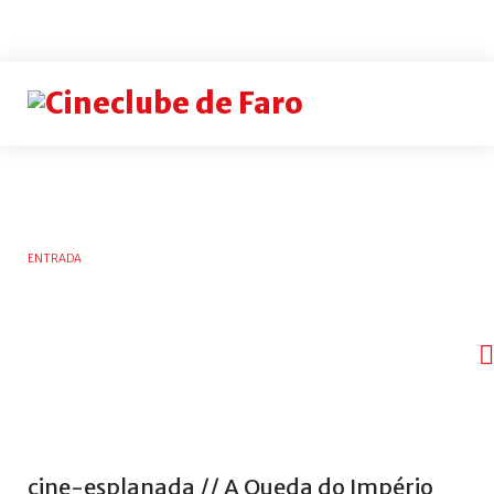
Login
or
register
INICIAR
ENTRADA
SESSÃO
Rememb
me
Esqueceu-
se
do
nome
cine-esplanada
//
A
Queda
do
Império