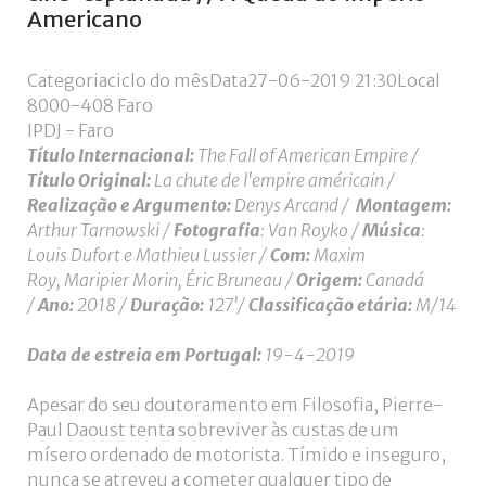
de
Americano
utilizador?
/
Categoria
ciclo do mês
Data
27-06-2019
21:30
Local
Esqueceu-
8000-408 Faro
se
IPDJ - Faro
da
Título Internacional:
The Fall of American Empire /
senha?
Título Original:
La chute de l'empire américain
/
Realização e Argumento:
Denys Arcand
/
Montagem:
Arthur Tarnowski /
Fotografia
: Van Royko /
Música
:
Louis Dufort e Mathieu Lussier /
Com:
Maxim
Login
Roy, Maripier Morin, Éric Bruneau
/
Origem:
Canadá
/
Ano:
2018 /
Duração:
127'/
Classificação etária:
M/14
with
Login
Data de estreia
em Portugal:
19
-4-2019
Facebook
with
Apesar do seu doutoramento em Filosofia, Pierre-
Paul Daoust tenta sobreviver às custas de um
Google
mísero ordenado de motorista. Tímido e inseguro,
nunca se atreveu a cometer qualquer tipo de