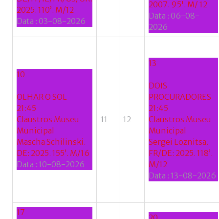
2007. 95'. M/ 12
2025. 110’. M/12
Data :
06-08-
Data :
03-08-2026
2026
13
10
DOIS
OLHAR O SOL
PROCURADORES
21:45
21:45
Claustros Museu
11
12
Claustros Museu
Municipal
Municipal
Mascha Schilinski.
Sergei Loznitsa.
DE: 2025. 155’. M/16
FR/DE: 2025. 118’.
Data :
10-08-2026
M/12
Data :
13-08-2026
17
20