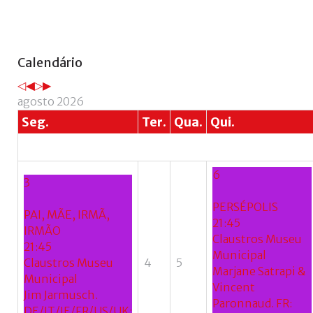
Ano
Mês
Próximo
Próximo
Calendário
anterior
anterior
ano
mês
agosto 2026
Seg.
Ter.
Qua.
Qui.
6
3
PERSÉPOLIS
PAI, MÃE, IRMÃ,
21:45
IRMÃO
Claustros Museu
21:45
Municipal
Claustros Museu
4
5
Marjane Satrapi &
Municipal
Vincent
Jim Jarmusch.
Paronnaud. FR:
DE/IT/IE/FR/US/UK: