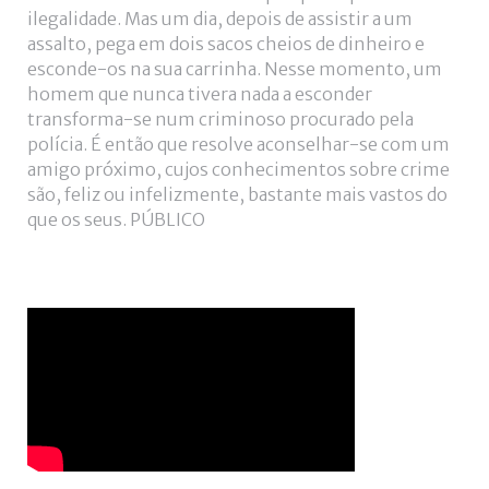
+
ilegalidade. Mas um dia, depois de assistir a um
assalto, pega em dois sacos cheios de dinheiro e
esconde-os na sua carrinha. Nesse momento, um
homem que nunca tivera nada a esconder
transforma-se num criminoso procurado pela
polícia. É então que resolve aconselhar-se com um
amigo próximo, cujos conhecimentos sobre crime
são, feliz ou infelizmente, bastante mais vastos do
que os seus. PÚBLICO