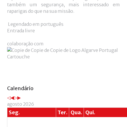
+
também um segurança, mais interessado em
raparigas do que na sua missão.
Legendado em português
Entrada livre
colaboração com
Ano
Mês
Próximo
Próximo
Calendário
anterior
anterior
ano
mês
agosto 2026
Seg.
Ter.
Qua.
Qui.