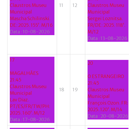
Claustros Museu
11
12
Claustros Museu
Municipal
Municipal
Mascha Schilinski.
Sergei Loznitsa.
DE: 2025. 155’. M/16
FR/DE: 2025. 118’.
Data :
10-08-2026
M/12
Data :
13-08-2026
17
20
MAGALHÃES
O ESTRANGEIRO
21:45
21:45
Claustros Museu
18
19
Claustros Museu
Municipal
Municipal
Lav Diaz.
François Ozon. FR:
PT/ES/FR/TW/PH:
2025. 120’. M/14
2025. 160’. M/12
Data :
20-08-2026
Data :
17-08-2026