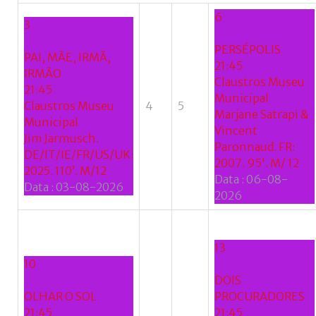
6
3
PERSÉPOLIS
PAI, MÃE, IRMÃ,
21:45
IRMÃO
Claustros Museu
21:45
Municipal
Claustros Museu
4
5
Marjane Satrapi &
Municipal
Vincent
Jim Jarmusch.
Paronnaud. FR:
DE/IT/IE/FR/US/UK:
2007. 95'. M/ 12
2025. 110’. M/12
Data :
06-08-
Data :
03-08-2026
2026
13
10
DOIS
OLHAR O SOL
PROCURADORES
21:45
21:45