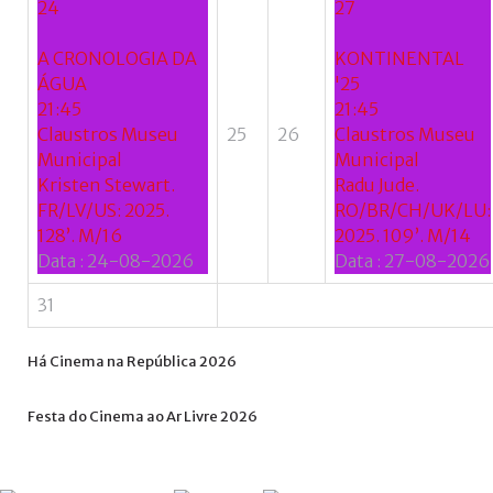
24
27
A CRONOLOGIA DA
KONTINENTAL
ÁGUA
'25
21:45
21:45
Claustros Museu
25
26
Claustros Museu
Municipal
Municipal
Kristen Stewart.
Radu Jude.
FR/LV/US: 2025.
RO/BR/CH/UK/LU:
128’. M/16
2025. 109’. M/14
Data :
24-08-2026
Data :
27-08-2026
31
Há
Cinema
na
República
2026
Festa
do
Cinema
ao
Ar
Livre
2026