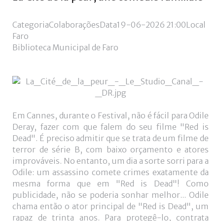
de
utilizador?
Categoria
Colaborações
Data
19-06-2026
21:00
Local
/
Faro
Esqueceu-
Biblioteca Municipal de Faro
se
da
senha?
Em Cannes, durante o Festival, não é fácil para Odile
Login
Deray, fazer com que falem do seu filme "Red is
Dead". É preciso admitir que se trata de um filme de
with
terror de série B, com baixo orçamento e atores
Login
improváveis. No entanto, um dia a sorte sorri para a
Facebook
Odile: um assassino comete crimes exatamente da
with
mesma forma que em "Red is Dead"! Como
publicidade, não se poderia sonhar melhor... Odile
Google
chama então o ator principal de "Red is Dead", um
rapaz de trinta anos. Para protegê-lo, contrata