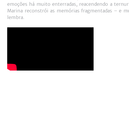
emoções há muito enterradas, reacendendo a ternura 
Marina reconstrói as memórias fragmentadas – e mui
lembra.