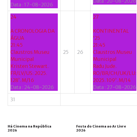
Data :
20-08-2026
Data :
17-08-2026
24
27
A CRONOLOGIA DA
KONTINENTAL
ÁGUA
'25
21:45
21:45
Claustros Museu
25
26
Claustros Museu
Municipal
Municipal
Kristen Stewart.
Radu Jude.
FR/LV/US: 2025.
RO/BR/CH/UK/LU:
128’. M/16
2025. 109’. M/14
Data :
24-08-2026
Data :
27-08-2026
31
Há
Cinema
na
República
Festa
do
Cinema
ao
Ar
Livre
2026
2026