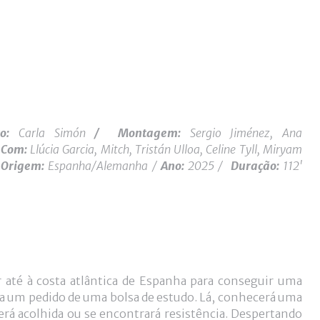
to:
Carla Simón
/
Montagem:
Sergio Jiménez, Ana
Com:
Llúcia Garcia, Mitch, Tristán Ulloa, Celine Tyll, Miryam
/
Origem:
Espanha/Alemanha /
Ano:
2025 /
Duração:
112'
l
r até à costa atlântica de Espanha para conseguir uma
a um pedido de uma bolsa de estudo. Lá, conhecerá uma
erá acolhida ou se encontrará resistência. Despertando