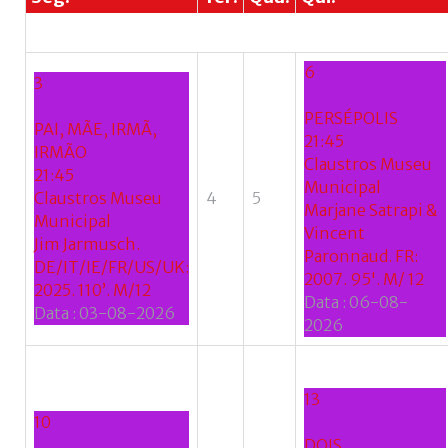
se
do
nome
6
de
3
utilizador?
PERSÉPOLIS
/
PAI, MÃE, IRMÃ,
21:45
Esqueceu-
IRMÃO
Claustros Museu
se
21:45
Municipal
da
Claustros Museu
4
5
Marjane Satrapi &
senha?
Municipal
Vincent
Jim Jarmusch.
Paronnaud. FR:
DE/IT/IE/FR/US/UK:
2007. 95'. M/ 12
2025. 110’. M/12
Data :
06-08-
Data :
03-08-2026
Login
2026
with
Login
13
Facebook
10
with
DOIS