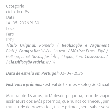
Categoria
ciclo do mês
Data
14-05-2026
21:30
Local
Faro
IPDJ
Título Original:
Romería /
Realização e Argumen
Pfaff /
Fotografia:
Hélène Louvart /
Música:
Ernest Pipó /
Gallego, Janet Novás, José Ángel Egido, Sara Casasnovas
/
Classificação etária:
M/14
Data de estreia
em Portugal:
0
2-04-2026
Festivais e prémios:
Festival de Cannes - Seleçcão Oficia
Marina, de 18 anos, órfã desde pequena, tem de viaja
assinatura dos avós paternos, que nunca conheceu, par
multitude de novos tios, tias e primos, sem saber se s