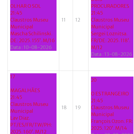
OLHAR O SOL
PROCURADORES
Google
21:45
21:45
Claustros Museu
11
12
Claustros Museu
+
Municipal
Municipal
Mascha Schilinski.
Sergei Loznitsa.
DE: 2025. 155’. M/16
FR/DE: 2025. 118’.
Data :
10-08-2026
M/12
Data :
13-08-2026
17
20
MAGALHÃES
O ESTRANGEIRO
21:45
21:45
Claustros Museu
18
19
Claustros Museu
Municipal
Municipal
Lav Diaz.
François Ozon. FR:
PT/ES/FR/TW/PH:
2025. 120’. M/14
2025. 160’. M/12