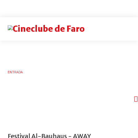
Login
or
register
INICIAR
ENTRADA
SESSÃO
Rememb
me
Esqueceu-
se
do
nome
Festival
Al-Bauhaus
-
AWAY