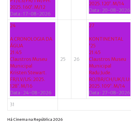
PT/ES/FR/TW/PH:
2025. 120’. M/14
2025. 160’. M/12
Data :
20-08-2026
Data :
17-08-2026
24
27
A CRONOLOGIA DA
KONTINENTAL
ÁGUA
'25
21:45
21:45
Claustros Museu
25
26
Claustros Museu
Municipal
Municipal
Kristen Stewart.
Radu Jude.
FR/LV/US: 2025.
RO/BR/CH/UK/LU:
128’. M/16
2025. 109’. M/14
Data :
24-08-2026
Data :
27-08-2026
31
Há
Cinema
na
República
2026