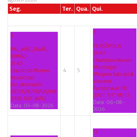
+
Seg.
Ter.
Qua.
Qui.
6
3
PERSÉPOLIS
PAI, MÃE, IRMÃ,
21:45
IRMÃO
Claustros Museu
21:45
Municipal
Claustros Museu
4
5
Marjane Satrapi &
Municipal
Vincent
Jim Jarmusch.
Paronnaud. FR:
DE/IT/IE/FR/US/UK:
2007. 95'. M/ 12
2025. 110’. M/12
Data :
06-08-
Data :
03-08-2026
2026
13