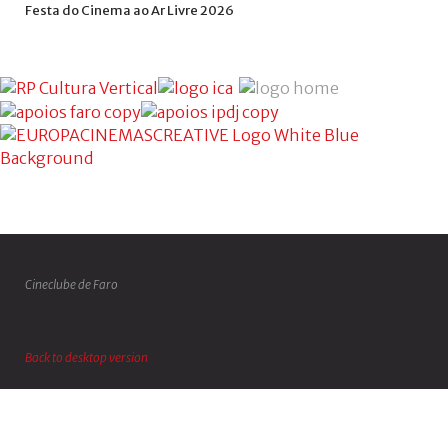
Festa
do
Cinema
ao
Ar
Livre
2026
Cineclube de Faro
Back to desktop version