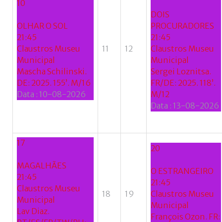
10
DOIS
OLHAR O SOL
PROCURADORES
21:45
21:45
Claustros Museu
11
12
Claustros Museu
Municipal
Municipal
Mascha Schilinski.
Sergei Loznitsa.
DE: 2025. 155’. M/16
FR/DE: 2025. 118’.
Data :
10-08-2026
M/12
Data :
13-08-2026
17
20
MAGALHÃES
O ESTRANGEIRO
21:45
21:45
Claustros Museu
18
19
Claustros Museu
Municipal
Municipal
Lav Diaz.
François Ozon. FR: