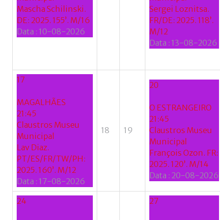
Mascha Schilinski.
Sergei Loznitsa.
Google
DE: 2025. 155’. M/16
FR/DE: 2025. 118’.
Data :
10-08-2026
M/12
+
Data :
13-08-2026
17
20
MAGALHÃES
O ESTRANGEIRO
21:45
21:45
Claustros Museu
18
19
Claustros Museu
Municipal
Municipal
Lav Diaz.
François Ozon. FR:
PT/ES/FR/TW/PH:
2025. 120’. M/14
2025. 160’. M/12
Data :
20-08-2026
Data :
17-08-2026
24
27