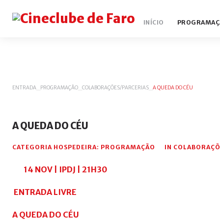
INÍCIO
PROGRAMAÇ
ENTRADA
_
PROGRAMAÇÃO
_
COLABORAÇÕES/PARCERIAS
_
A QUEDA DO CÉU
A
QUEDA
DO
CÉU
CATEGORIA HOSPEDEIRA:
PROGRAMAÇÃO
IN
COLABORAÇÕ
14 NOV | IPDJ | 21H30
ENTRADA LIVRE
A QUEDA DO CÉU