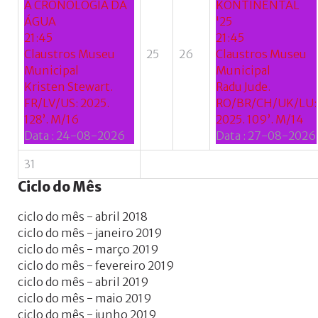
A CRONOLOGIA DA
KONTINENTAL
ÁGUA
'25
21:45
21:45
Claustros Museu
25
26
Claustros Museu
Municipal
Municipal
Kristen Stewart.
Radu Jude.
FR/LV/US: 2025.
RO/BR/CH/UK/LU:
128’. M/16
2025. 109’. M/14
Data :
24-08-2026
Data :
27-08-2026
31
Ciclo
do
Mês
ciclo do mês - abril 2018
ciclo do mês - janeiro 2019
ciclo do mês - março 2019
ciclo do mês - fevereiro 2019
ciclo do mês - abril 2019
ciclo do mês - maio 2019
ciclo do mês - junho 2019