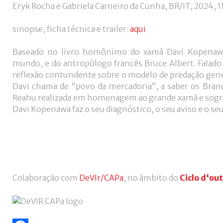
Eryk Rocha e Gabriela Carneiro da Cunha, BR/IT, 2024, 1
sinopse, ficha técnica e trailer:
aqui
Baseado no livro homônimo do xamã Davi Kopenawa 
mundo, e do antropólogo francês Bruce Albert. Falado
reflexão contundente sobre o modelo de predação gener
Davi chama de “povo da mercadoria”, a saber os Branc
Reahu realizada em homenagem ao grande xamã e sogro 
Davi Kopenawa faz o seu diagnóstico, o seu aviso e o s
Colaboração com
DeVIr/CAPa
, no âmbito do
Ciclo d'ou