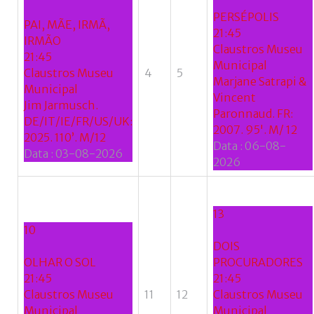
se
PERSÉPOLIS
do
PAI, MÃE, IRMÃ,
21:45
nome
IRMÃO
Claustros Museu
de
21:45
Municipal
utilizador?
Claustros Museu
4
5
Marjane Satrapi &
/
Municipal
Vincent
Esqueceu-
Jim Jarmusch.
Paronnaud. FR:
se
DE/IT/IE/FR/US/UK:
2007. 95'. M/ 12
da
2025. 110’. M/12
Data :
06-08-
senha?
Data :
03-08-2026
2026
13
Login
10
DOIS
with
OLHAR O SOL
PROCURADORES
Login
21:45
21:45
Facebook
Claustros Museu
11
12
Claustros Museu
with
Municipal
Municipal