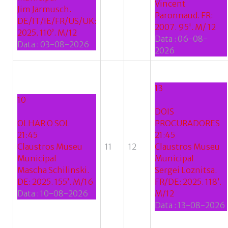
Vincent
Jim Jarmusch.
Paronnaud. FR:
DE/IT/IE/FR/US/UK:
2007. 95'. M/ 12
2025. 110’. M/12
Data :
06-08-
Data :
03-08-2026
2026
13
10
DOIS
OLHAR O SOL
PROCURADORES
21:45
21:45
Claustros Museu
11
12
Claustros Museu
Municipal
Municipal
Mascha Schilinski.
Sergei Loznitsa.
DE: 2025. 155’. M/16
FR/DE: 2025. 118’.
Data :
10-08-2026
M/12
Data :
13-08-2026