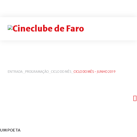
Login
or
register
INICIAR
ENTRADA
_
PROGRAMAÇÃO
_
CICLO DO MÊS
_
CICLO DO MÊS - JUNHO 2019
SESSÃO
Rememb
me
Esqueceu-
se
do
UM
POETA
nome