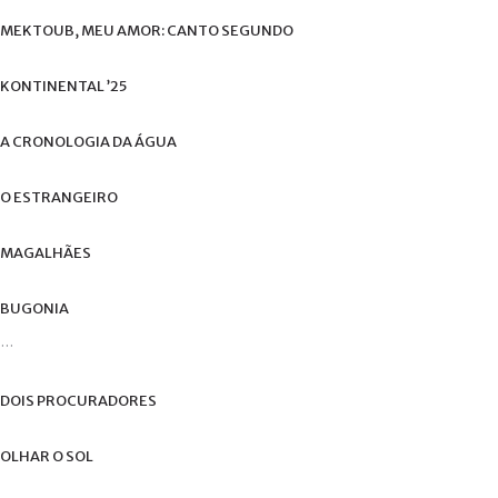
de
MEKTOUB,
MEU
AMOR:
CANTO
SEGUNDO
utilizador?
/
Esqueceu-
KONTINENTAL
’25
se
da
A
CRONOLOGIA
DA
ÁGUA
senha?
O
ESTRANGEIRO
MAGALHÃES
Login
BUGONIA
with
...
Login
Facebook
with
DOIS
PROCURADORES
Google
OLHAR
O
SOL