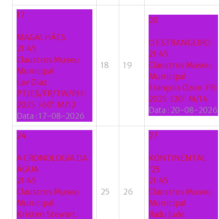
17
20
MAGALHÃES
O ESTRANGEIRO
21:45
21:45
Claustros Museu
18
19
Claustros Museu
Municipal
Municipal
Lav Diaz.
François Ozon. FR:
PT/ES/FR/TW/PH:
2025. 120’. M/14
2025. 160’. M/12
Data :
20-08-2026
Data :
17-08-2026
24
27
A CRONOLOGIA DA
KONTINENTAL
ÁGUA
'25
21:45
21:45
Claustros Museu
25
26
Claustros Museu
Municipal
Municipal
Kristen Stewart.
Radu Jude.