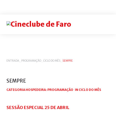
Login
or
register
INICIAR
ENTRADA
_
PROGRAMAÇÃO
_
CICLO DO MÊS
_
SEMPRE
SESSÃO
Remem
me
SEMPRE
Esqueceu-
CATEGORIA HOSPEDEIRA:
PROGRAMAÇÃO
IN
CICLO DO MÊS
se
do
nome
SESSÃO ESPECIAL 25 DE ABRIL
de