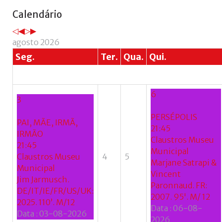
Ano
Mês
Próximo
Próximo
Calendário
anterior
anterior
ano
mês
agosto 2026
Seg.
Ter.
Qua.
Qui.
6
3
PERSÉPOLIS
PAI, MÃE, IRMÃ,
21:45
IRMÃO
Claustros Museu
21:45
Municipal
Claustros Museu
4
5
Marjane Satrapi &
Municipal
Vincent
Jim Jarmusch.
Paronnaud. FR:
DE/IT/IE/FR/US/UK:
2007. 95'. M/ 12
2025. 110’. M/12
Data :
06-08-
Data :
03-08-2026
2026