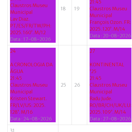
21:45
Claustros Museu
18
19
Claustros Museu
Municipal
Municipal
Lav Diaz.
François Ozon. FR:
PT/ES/FR/TW/PH:
2025. 120’. M/14
2025. 160’. M/12
Data :
20-08-2026
Data :
17-08-2026
24
27
A CRONOLOGIA DA
KONTINENTAL
ÁGUA
'25
21:45
21:45
Claustros Museu
25
26
Claustros Museu
Municipal
Municipal
Kristen Stewart.
Radu Jude.
FR/LV/US: 2025.
RO/BR/CH/UK/LU:
128’. M/16
2025. 109’. M/14
Data :
24-08-2026
Data :
27-08-2026
31