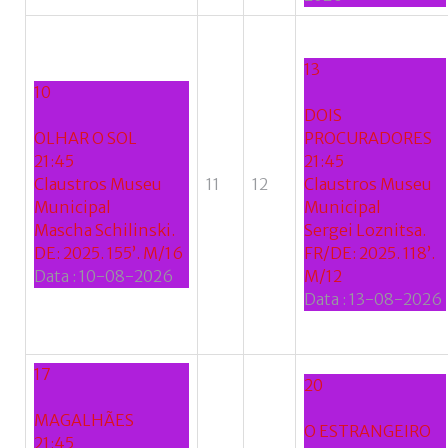
13
10
DOIS
OLHAR O SOL
PROCURADORES
21:45
21:45
Claustros Museu
11
12
Claustros Museu
Municipal
Municipal
Mascha Schilinski.
Sergei Loznitsa.
DE: 2025. 155’. M/16
FR/DE: 2025. 118’.
Data :
10-08-2026
M/12
Data :
13-08-2026
17
20
MAGALHÃES
O ESTRANGEIRO
21:45