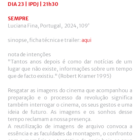
utilizador?
DIA 23 | IPDJ | 21h30
/
Esqueceu-
SEMPRE
se
Luciana Fina, Portugal, 2024, 109’
da
senha?
sinopse, ficha técnica e trailer:
aqui
nota de intenções
"Tantos anos depois é como dar notícias de um
lugar que não existe, informações sobre um tempo
Login
que de facto existiu." (Robert Kramer 1995)
with
Login
Resgatar as imagens do cinema que acompanhou a
preparação e o processo da revolução significa
Facebook
with
também interrogar o cinema, os seus gestos e uma
ideia de futuro. As imagens e os sonhos desse
Google
tempo reclamam a nossa presença.
A reutilização de imagens de arquivo convoca a
essência e as faculdades da montagem, o confronto
+