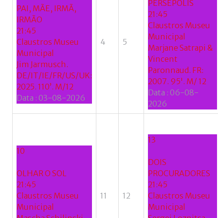
PERSÉPOLIS
PAI, MÃE, IRMÃ,
21:45
IRMÃO
Claustros Museu
21:45
Municipal
Claustros Museu
4
5
Marjane Satrapi &
Municipal
Vincent
Jim Jarmusch.
Paronnaud. FR:
DE/IT/IE/FR/US/UK:
2007. 95'. M/ 12
2025. 110’. M/12
Data :
06-08-
Data :
03-08-2026
2026
13
10
DOIS
OLHAR O SOL
PROCURADORES
21:45
21:45
Claustros Museu
11
12
Claustros Museu
Municipal
Municipal