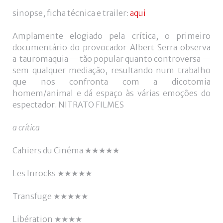
utilizador?
sinopse, ficha técnica e trailer:
aqui
/
Esqueceu-
Amplamente elogiado pela crítica, o primeiro
se
documentário do provocador Albert Serra observa
da
a tauromaquia — tão popular quanto controversa —
senha?
sem qualquer mediação, resultando num trabalho
que nos confronta com a dicotomia
homem/animal e dá espaço às várias emoções do
espectador. NITRATO FILMES
Login
a crítica
with
Login
Cahiers du Cinéma ★★★★★
Facebook
with
Les Inrocks ★★★★★
Google
Transfuge ★★★★★
+
Libération ★★★★