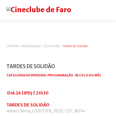
Login
or
register
ENTRADA
_
PROGRAMAÇÃO
_
CICLO DO MÊS
_
TARDES DE SOLIDÃO
INICIAR
TARDES
DE
SOLIDÃO
SESSÃO
Remem
CATEGORIA HOSPEDEIRA:
PROGRAMAÇÃO
IN
CICLO DO MÊS
me
Esqueceu-
DIA 26 |IPDJ | 21h30
se
do
TARDES DE SOLIDÃO
nome
Albert Serra, ES/PT/FR, 2025, 125’, M/14
de