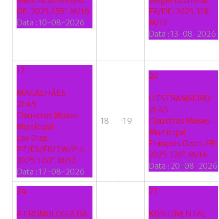
Mascha Schilinski.
Sergei Loznitsa.
DE: 2025. 155’. M/16
FR/DE: 2025. 118’.
Data :
10-08-2026
M/12
Data :
13-08-2026
17
20
MAGALHÃES
O ESTRANGEIRO
21:45
21:45
Claustros Museu
18
19
Claustros Museu
Municipal
Municipal
Lav Diaz.
François Ozon. FR:
PT/ES/FR/TW/PH:
2025. 120’. M/14
2025. 160’. M/12
Data :
20-08-2026
Data :
17-08-2026
24
27
A CRONOLOGIA DA
KONTINENTAL