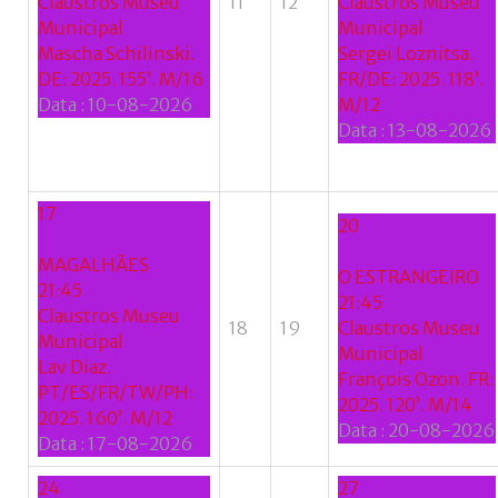
Claustros Museu
11
12
Claustros Museu
Municipal
Municipal
Mascha Schilinski.
Sergei Loznitsa.
DE: 2025. 155’. M/16
FR/DE: 2025. 118’.
Data :
10-08-2026
M/12
Data :
13-08-2026
17
20
MAGALHÃES
O ESTRANGEIRO
21:45
21:45
Claustros Museu
18
19
Claustros Museu
Municipal
Municipal
Lav Diaz.
François Ozon. FR:
PT/ES/FR/TW/PH:
2025. 120’. M/14
2025. 160’. M/12
Data :
20-08-2026
Data :
17-08-2026
24
27