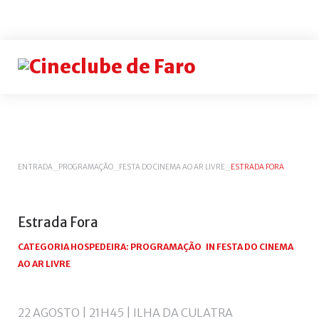
Login
or
register
INICIAR
ENTRADA
_
PROGRAMAÇÃO
_
FESTA DO CINEMA AO AR LIVRE
_
ESTRADA FORA
SESSÃO
Remem
me
Estrada
Fora
Esqueceu-
CATEGORIA HOSPEDEIRA:
PROGRAMAÇÃO
IN
FESTA DO CINEMA
se
AO AR LIVRE
do
nome
de
22 AGOSTO | 21H45 | ILHA DA CULATRA