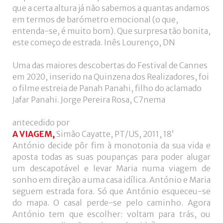
que a certa altura já não sabemos a quantas andamos
em termos de barómetro emocional (o que,
entenda-se, é muito bom). Que surpresa tão bonita,
este começo de estrada. Inês Lourenço, DN
Uma das maiores descobertas do Festival de Cannes
em 2020, inserido na Quinzena dos Realizadores, foi
o filme estreia de Panah Panahi, filho do aclamado
Jafar Panahi. Jorge Pereira Rosa, C7nema
antecedido por
A VIAGEM,
Simão Cayatte, PT/US, 2011, 18’
António decide pôr fim à monotonia da sua vida e
aposta todas as suas poupanças para poder alugar
um descapotável e levar Maria numa viagem de
sonho em direção a uma casa idílica. António e Maria
seguem estrada fora. Só que António esqueceu-se
do mapa. O casal perde-se pelo caminho. Agora
António tem que escolher: voltam para trás, ou