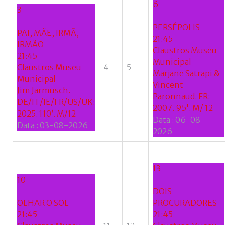
6
3
PERSÉPOLIS
PAI, MÃE, IRMÃ,
21:45
IRMÃO
Claustros Museu
21:45
Municipal
Claustros Museu
4
5
Marjane Satrapi &
Municipal
Vincent
Jim Jarmusch.
Paronnaud. FR:
DE/IT/IE/FR/US/UK:
2007. 95'. M/ 12
2025. 110’. M/12
Data :
06-08-
Data :
03-08-2026
2026
13
10
DOIS
OLHAR O SOL
PROCURADORES
21:45
21:45