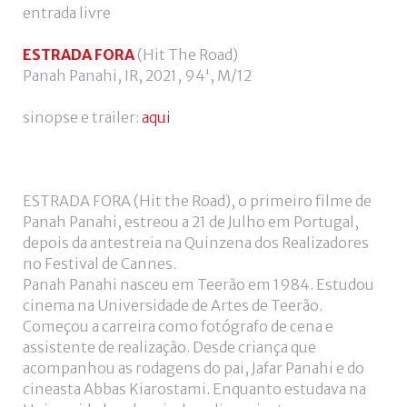
utilizador?
entrada livre
/
Esqueceu-
ESTRADA FORA
(Hit The Road)
se
Panah Panahi, IR, 2021, 94', M/12
da
senha?
sinopse e trailer:
aqui
ESTRADA FORA (Hit the Road), o primeiro filme de
Login
Panah Panahi, estreou a 21 de Julho em Portugal,
depois da antestreia na Quinzena dos Realizadores
with
Login
no Festival de Cannes.
Panah Panahi nasceu em Teerão em 1984. Estudou
Facebook
with
cinema na Universidade de Artes de Teerão.
Começou a carreira como fotógrafo de cena e
Google
assistente de realização. Desde criança que
acompanhou as rodagens do pai, Jafar Panahi e do
cineasta Abbas Kiarostami. Enquanto estudava na
+