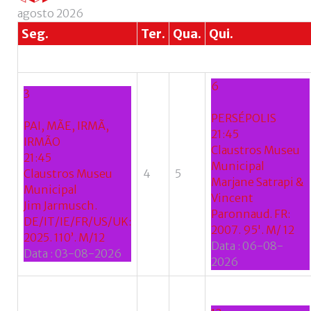
agosto 2026
Seg.
Ter.
Qua.
Qui.
6
3
PERSÉPOLIS
PAI, MÃE, IRMÃ,
21:45
IRMÃO
Claustros Museu
21:45
Municipal
Claustros Museu
4
5
Marjane Satrapi &
Municipal
Vincent
Jim Jarmusch.
Paronnaud. FR:
DE/IT/IE/FR/US/UK:
2007. 95'. M/ 12
2025. 110’. M/12
Data :
06-08-
Data :
03-08-2026
2026