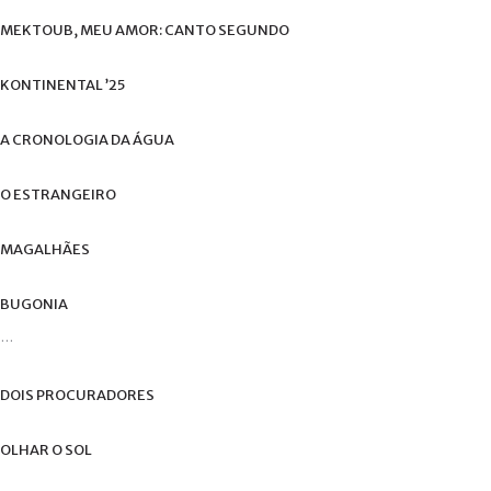
de
MEKTOUB,
MEU
AMOR:
CANTO
SEGUNDO
utilizador?
/
Esqueceu-
KONTINENTAL
’25
se
da
A
CRONOLOGIA
DA
ÁGUA
senha?
O
ESTRANGEIRO
MAGALHÃES
Login
BUGONIA
with
...
Login
Facebook
with
DOIS
PROCURADORES
Google
OLHAR
O
SOL