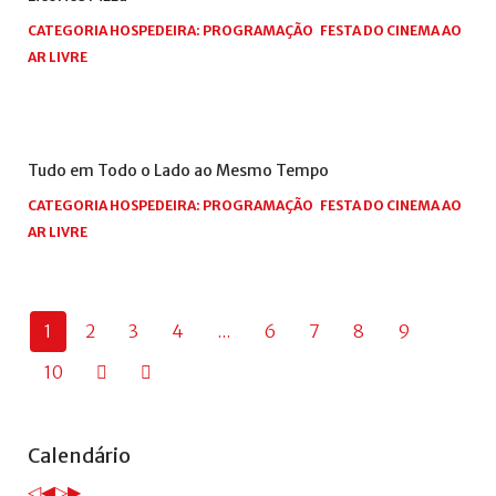
CATEGORIA HOSPEDEIRA:
PROGRAMAÇÃO
FESTA DO CINEMA AO
AR LIVRE
Tudo
em
Todo
o
Lado
ao
Mesmo
Tempo
CATEGORIA HOSPEDEIRA:
PROGRAMAÇÃO
FESTA DO CINEMA AO
AR LIVRE
1
2
3
4
...
6
7
8
9
10
Ano
Mês
Próximo
Próximo
Calendário
anterior
anterior
ano
mês