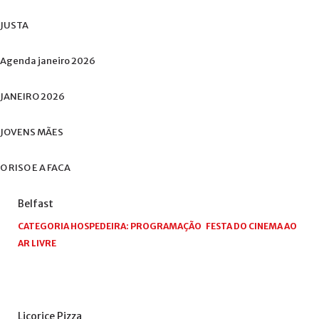
JUSTA
Agenda
janeiro
2026
JANEIRO
2026
JOVENS
MÃES
O
RISO
E
A
FACA
Belfast
CATEGORIA HOSPEDEIRA:
PROGRAMAÇÃO
FESTA DO CINEMA AO
AR LIVRE
Licorice
Pizza