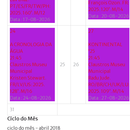
François Ozon. FR:
PT/ES/FR/TW/PH:
2025. 120’. M/14
2025. 160’. M/12
Data :
20-08-2026
Data :
17-08-2026
24
27
A CRONOLOGIA DA
KONTINENTAL
ÁGUA
'25
21:45
21:45
Claustros Museu
25
26
Claustros Museu
Municipal
Municipal
Kristen Stewart.
Radu Jude.
FR/LV/US: 2025.
RO/BR/CH/UK/LU:
128’. M/16
2025. 109’. M/14
Data :
24-08-2026
Data :
27-08-2026
31
Ciclo
do
Mês
ciclo do mês - abril 2018