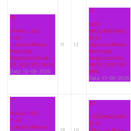
Facebook
with
13
10
Google
DOIS
OLHAR O SOL
PROCURADORES
+
21:45
21:45
Claustros Museu
11
12
Claustros Museu
Municipal
Municipal
Mascha Schilinski.
Sergei Loznitsa.
DE: 2025. 155’. M/16
FR/DE: 2025. 118’.
Data :
10-08-2026
M/12
Data :
13-08-2026
17
20
MAGALHÃES
O ESTRANGEIRO
21:45
21:45
Claustros Museu
18
19
Claustros Museu