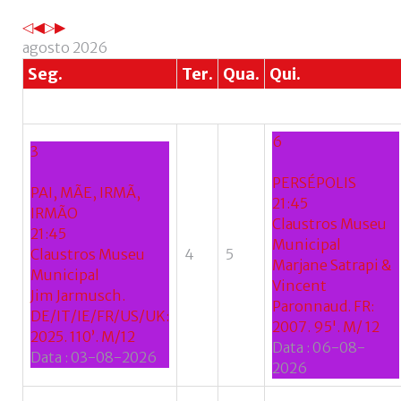
Esqueceu-
se
agosto 2026
do
Seg.
Ter.
Qua.
Qui.
nome
de
utilizador?
6
/
3
Esqueceu-
PERSÉPOLIS
se
PAI, MÃE, IRMÃ,
21:45
da
IRMÃO
Claustros Museu
senha?
21:45
Municipal
Claustros Museu
4
5
Marjane Satrapi &
Municipal
Vincent
Jim Jarmusch.
Paronnaud. FR:
DE/IT/IE/FR/US/UK:
Login
2007. 95'. M/ 12
2025. 110’. M/12
Data :
06-08-
Data :
03-08-2026
with
2026
Login