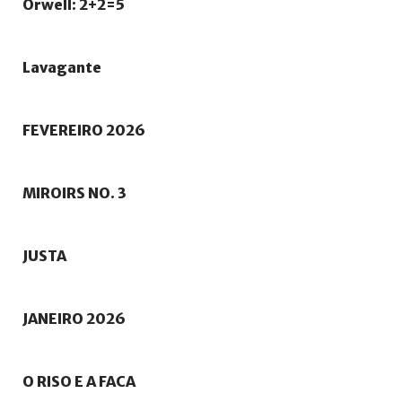
Orwell:
2+2=5
Lavagante
FEVEREIRO
2026
MIROIRS
NO.
3
JUSTA
JANEIRO
2026
O
RISO
E
A
FACA