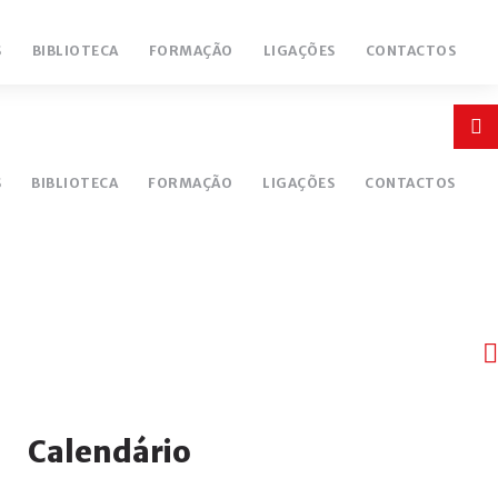
S
BIBLIOTECA
FORMAÇÃO
LIGAÇÕES
CONTACTOS
Login
or
S
BIBLIOTECA
FORMAÇÃO
LIGAÇÕES
CONTACTOS
register
INICIAR
SESSÃO
Ano
Mês
Próximo
Próximo
Calendário
Remember
anterior
anterior
ano
mês
me