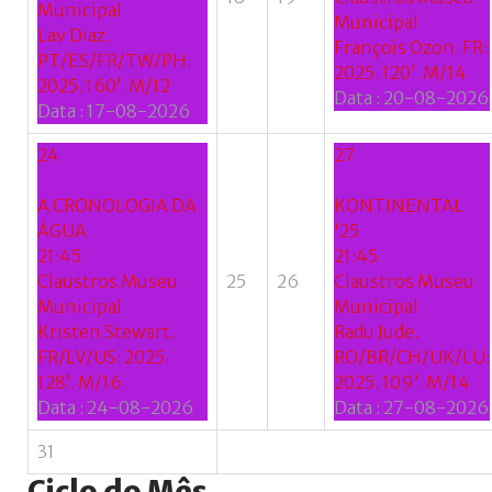
Municipal
Municipal
Lav Diaz.
François Ozon. FR:
PT/ES/FR/TW/PH:
2025. 120’. M/14
2025. 160’. M/12
Data :
20-08-2026
Data :
17-08-2026
24
27
A CRONOLOGIA DA
KONTINENTAL
ÁGUA
'25
21:45
21:45
Claustros Museu
25
26
Claustros Museu
Municipal
Municipal
Kristen Stewart.
Radu Jude.
FR/LV/US: 2025.
RO/BR/CH/UK/LU:
128’. M/16
2025. 109’. M/14
Data :
24-08-2026
Data :
27-08-2026
31
Ciclo
do
Mês