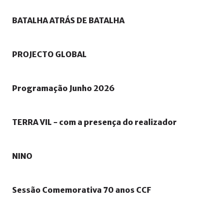
BATALHA
ATRÁS
DE
BATALHA
PROJECTO
GLOBAL
Programação
Junho
2026
TERRA
VIL
-
com
a
presença
do
realizador
NINO
Sessão
Comemorativa
70
anos
CCF