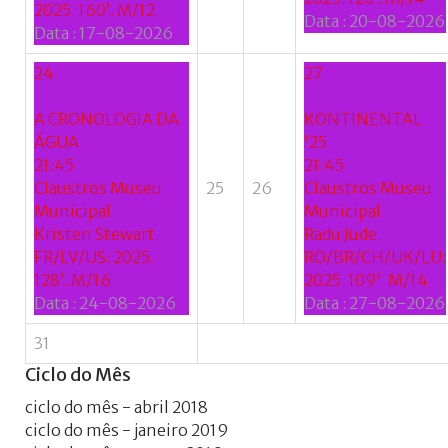
2025. 160’. M/12
Data :
20-08-2026
Data :
17-08-2026
24
27
A CRONOLOGIA DA
KONTINENTAL
ÁGUA
'25
21:45
21:45
Claustros Museu
25
26
Claustros Museu
Municipal
Municipal
Kristen Stewart.
Radu Jude.
FR/LV/US: 2025.
RO/BR/CH/UK/LU:
128’. M/16
2025. 109’. M/14
Data :
24-08-2026
Data :
27-08-2026
31
Ciclo
do
Mês
ciclo do mês - abril 2018
ciclo do mês - janeiro 2019