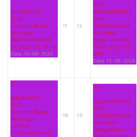
DOIS
OLHAR O SOL
PROCURADORES
21:45
21:45
Claustros Museu
11
12
Claustros Museu
Municipal
Municipal
Mascha Schilinski.
Sergei Loznitsa.
DE: 2025. 155’. M/16
FR/DE: 2025. 118’.
Data :
10-08-2026
M/12
Data :
13-08-2026
17
20
MAGALHÃES
O ESTRANGEIRO
21:45
21:45
Claustros Museu
18
19
Claustros Museu
Municipal
Municipal
Lav Diaz.
François Ozon. FR:
PT/ES/FR/TW/PH:
2025. 120’. M/14