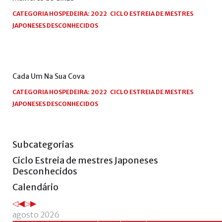
CATEGORIA HOSPEDEIRA:
2022
CICLO ESTREIA DE MESTRES
JAPONESES DESCONHECIDOS
Cada
Um
Na
Sua
Cova
CATEGORIA HOSPEDEIRA:
2022
CICLO ESTREIA DE MESTRES
JAPONESES DESCONHECIDOS
Subcategorias
Ciclo
Estreia
de
mestres
Japoneses
Desconhecidos
Ano
Mês
Próximo
Próximo
Calendário
anterior
anterior
ano
mês
agosto 2026