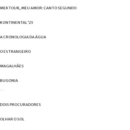
de
MEKTOUB,
MEU
AMOR:
CANTO
SEGUNDO
utilizador?
/
Esqueceu-
KONTINENTAL
’25
se
da
A
CRONOLOGIA
DA
ÁGUA
senha?
O
ESTRANGEIRO
MAGALHÃES
Login
BUGONIA
with
...
Login
Facebook
with
DOIS
PROCURADORES
Google
OLHAR
O
SOL