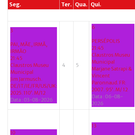
Seg.
Ter.
Qua.
Qui.
6
3
PERSÉPOLIS
PAI, MÃE, IRMÃ,
21:45
IRMÃO
Claustros Museu
21:45
Municipal
Claustros Museu
4
5
Marjane Satrapi &
Municipal
Vincent
Jim Jarmusch.
Paronnaud. FR:
DE/IT/IE/FR/US/UK:
2007. 95'. M/ 12
2025. 110’. M/12
Data :
06-08-
Data :
03-08-2026
2026
13
10