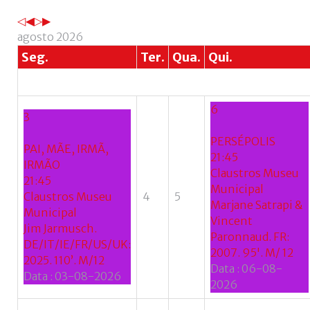
Esqueceu-
se
agosto 2026
do
Seg.
Ter.
Qua.
Qui.
nome
de
utilizador?
6
/
3
Esqueceu-
PERSÉPOLIS
se
PAI, MÃE, IRMÃ,
21:45
da
IRMÃO
Claustros Museu
senha?
21:45
Municipal
Claustros Museu
4
5
Marjane Satrapi &
Municipal
Vincent
Jim Jarmusch.
Paronnaud. FR:
DE/IT/IE/FR/US/UK:
Login
2007. 95'. M/ 12
2025. 110’. M/12
Data :
06-08-
Data :
03-08-2026
with
2026
Login