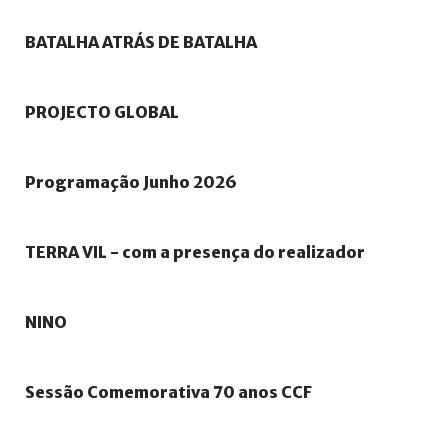
BATALHA
ATRÁS
DE
BATALHA
PROJECTO
GLOBAL
Programação
Junho
2026
TERRA
VIL
-
com
a
presença
do
realizador
NINO
Sessão
Comemorativa
70
anos
CCF