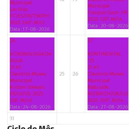
Municipal
Municipal
Lav Diaz.
François Ozon. FR:
PT/ES/FR/TW/PH:
2025. 120’. M/14
2025. 160’. M/12
Data :
20-08-2026
Data :
17-08-2026
24
27
A CRONOLOGIA DA
KONTINENTAL
ÁGUA
'25
21:45
21:45
Claustros Museu
25
26
Claustros Museu
Municipal
Municipal
Kristen Stewart.
Radu Jude.
FR/LV/US: 2025.
RO/BR/CH/UK/LU:
128’. M/16
2025. 109’. M/14
Data :
24-08-2026
Data :
27-08-2026
31
Ciclo
do
Mês