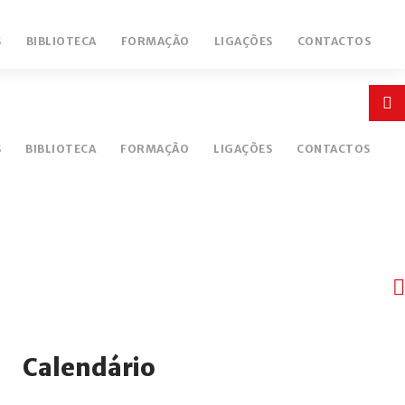
S
BIBLIOTECA
FORMAÇÃO
LIGAÇÕES
CONTACTOS
Login
or
S
BIBLIOTECA
FORMAÇÃO
LIGAÇÕES
CONTACTOS
register
INICIAR
SESSÃO
Ano
Mês
Próximo
Próximo
Calendário
Remember
anterior
anterior
ano
mês
me