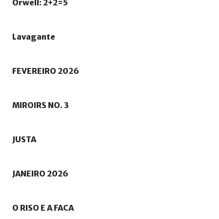
Orwell:
2+2=5
Lavagante
FEVEREIRO
2026
MIROIRS
NO.
3
JUSTA
JANEIRO
2026
O
RISO
E
A
FACA