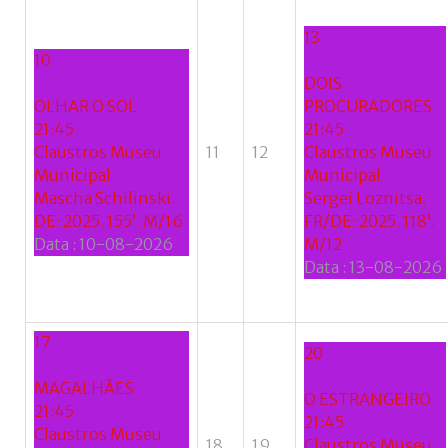
Facebook
with
13
10
Google
DOIS
OLHAR O SOL
PROCURADORES
+
21:45
21:45
Claustros Museu
11
12
Claustros Museu
Municipal
Municipal
Mascha Schilinski.
Sergei Loznitsa.
DE: 2025. 155’. M/16
FR/DE: 2025. 118’.
Data :
10-08-2026
M/12
Data :
13-08-2026
17
20
MAGALHÃES
O ESTRANGEIRO
21:45
21:45
Claustros Museu
18
19
Claustros Museu