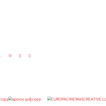
..
11