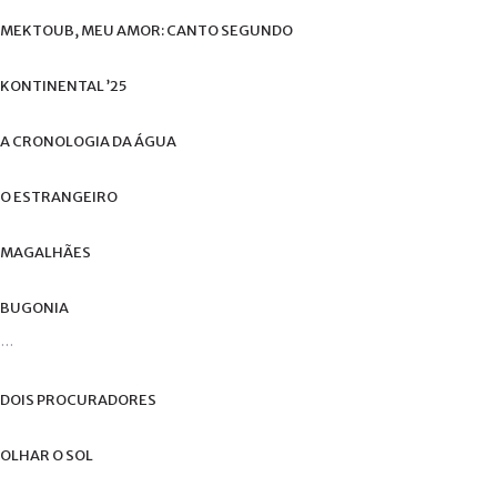
de
MEKTOUB,
MEU
AMOR:
CANTO
SEGUNDO
utilizador?
/
Esqueceu-
KONTINENTAL
’25
se
da
A
CRONOLOGIA
DA
ÁGUA
senha?
O
ESTRANGEIRO
MAGALHÃES
Login
BUGONIA
with
...
Login
Facebook
with
DOIS
PROCURADORES
Google
OLHAR
O
SOL