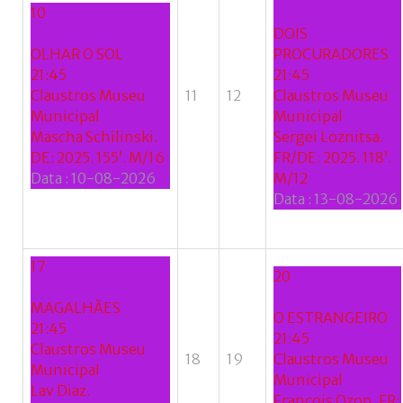
10
DOIS
OLHAR O SOL
PROCURADORES
21:45
21:45
Claustros Museu
11
12
Claustros Museu
Municipal
Municipal
Mascha Schilinski.
Sergei Loznitsa.
DE: 2025. 155’. M/16
FR/DE: 2025. 118’.
Data :
10-08-2026
M/12
Data :
13-08-2026
17
20
MAGALHÃES
O ESTRANGEIRO
21:45
21:45
Claustros Museu
18
19
Claustros Museu
Municipal
Municipal
Lav Diaz.
François Ozon. FR: