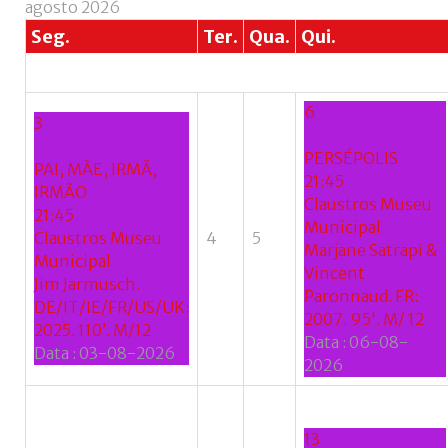
agosto 2026
Seg.
Ter.
Qua.
Qui.
6
3
PERSÉPOLIS
PAI, MÃE, IRMÃ,
21:45
IRMÃO
Claustros Museu
21:45
Municipal
Claustros Museu
4
5
Marjane Satrapi &
Municipal
Vincent
Jim Jarmusch.
Paronnaud. FR:
DE/IT/IE/FR/US/UK:
2007. 95'. M/ 12
2025. 110’. M/12
Data :
06-08-
Data :
03-08-2026
2026
13