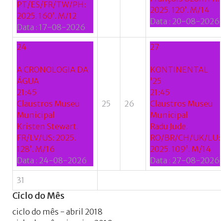
PT/ES/FR/TW/PH:
2025. 120’. M/14
2025. 160’. M/12
Data :
20-08-2026
Data :
17-08-2026
24
27
A CRONOLOGIA DA
KONTINENTAL
ÁGUA
'25
21:45
21:45
Claustros Museu
25
26
Claustros Museu
Municipal
Municipal
Kristen Stewart.
Radu Jude.
FR/LV/US: 2025.
RO/BR/CH/UK/LU:
128’. M/16
2025. 109’. M/14
Data :
24-08-2026
Data :
27-08-2026
31
Ciclo
do
Mês
ciclo do mês - abril 2018