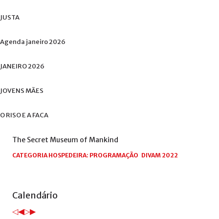
JUSTA
Agenda
janeiro
2026
JANEIRO
2026
JOVENS
MÃES
O
RISO
E
A
FACA
The
Secret
Museum
of
Mankind
CATEGORIA HOSPEDEIRA:
PROGRAMAÇÃO
DIVAM 2022
Ano
Mês
Próximo
Próximo
Calendário
anterior
anterior
ano
mês