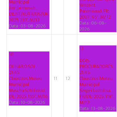
Municipal
Vincent
Jim Jarmusch.
Paronnaud. FR:
DE/IT/IE/FR/US/UK:
2007. 95'. M/ 12
2025. 110’. M/12
Data :
06-08-
Data :
03-08-2026
2026
13
10
DOIS
OLHAR O SOL
PROCURADORES
21:45
21:45
Claustros Museu
11
12
Claustros Museu
Municipal
Municipal
Mascha Schilinski.
Sergei Loznitsa.
DE: 2025. 155’. M/16
FR/DE: 2025. 118’.
Data :
10-08-2026
M/12
Data :
13-08-2026