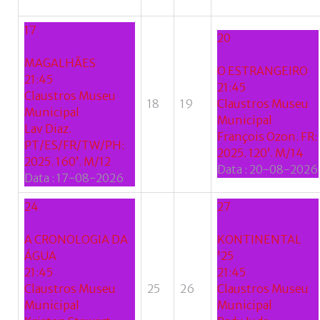
17
20
MAGALHÃES
O ESTRANGEIRO
21:45
21:45
Claustros Museu
18
19
Claustros Museu
Municipal
Municipal
Lav Diaz.
François Ozon. FR:
PT/ES/FR/TW/PH:
2025. 120’. M/14
2025. 160’. M/12
Data :
20-08-2026
Data :
17-08-2026
24
27
A CRONOLOGIA DA
KONTINENTAL
ÁGUA
'25
21:45
21:45
Claustros Museu
25
26
Claustros Museu
Municipal
Municipal