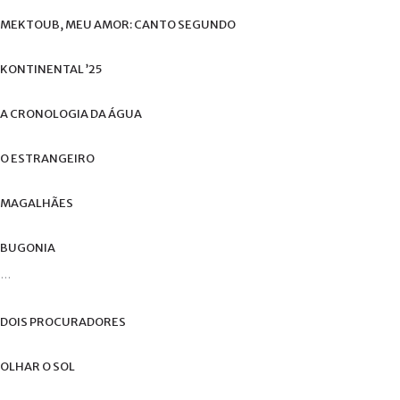
de
MEKTOUB,
MEU
AMOR:
CANTO
SEGUNDO
utilizador?
/
Esqueceu-
KONTINENTAL
’25
se
da
A
CRONOLOGIA
DA
ÁGUA
senha?
O
ESTRANGEIRO
MAGALHÃES
Login
BUGONIA
with
...
Login
Facebook
with
DOIS
PROCURADORES
Google
OLHAR
O
SOL