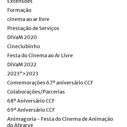
Extensões
Formação
cinema
ao
ar
livre
Prestação
de
Serviços
DiVaM
2020
Cineclubinho
Festa
do
Cinema
ao
Ar
Livre
DiVaM
2022
2023">
2023
Comemorações
67º
aniversário
CCF
Colaborações/Parcerias
68º
Aniversário
CCF
69º
Aniversário
CCF
Animagoria
-
Festa
do
Cinema
de
Animação
do
Algarve