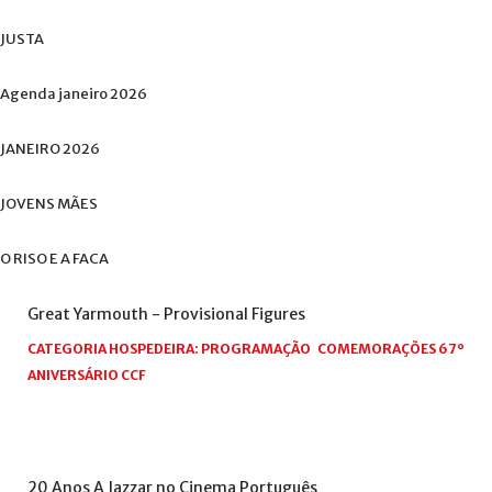
JUSTA
Agenda
janeiro
2026
JANEIRO
2026
JOVENS
MÃES
O
RISO
E
A
FACA
Great
Yarmouth
-
Provisional
Figures
CATEGORIA HOSPEDEIRA:
PROGRAMAÇÃO
COMEMORAÇÕES 67º
ANIVERSÁRIO CCF
20
Anos
A
Jazzar
no
Cinema
Português